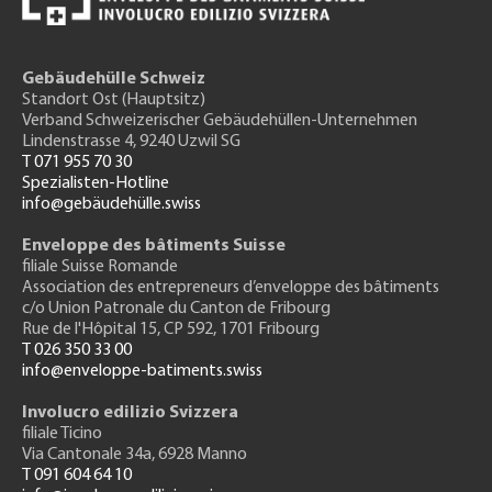
Gebäudehülle Schweiz
Standort Ost (Hauptsitz)
Verband Schweizerischer Gebäudehüllen-Unternehmen
Lindenstrasse 4, 9240 Uzwil SG
T 071 955 70 30
Spezialisten-Hotline
info@gebäudehülle.swiss
Enveloppe des bâtiments Suisse
filiale Suisse Romande
Association des entrepreneurs
d’enveloppe des bâtiments
c/o Union Patronale du Canton de Fribourg
Rue de l'H
ôpital 15
, CP 592, 1701 Fribourg
T 026 350 33 00
info@enveloppe-batiments.swiss
Involucro edilizio Svizzera
filiale Ticino
Via Cantonale 34a, 6928 Manno
T 091 604 64 10