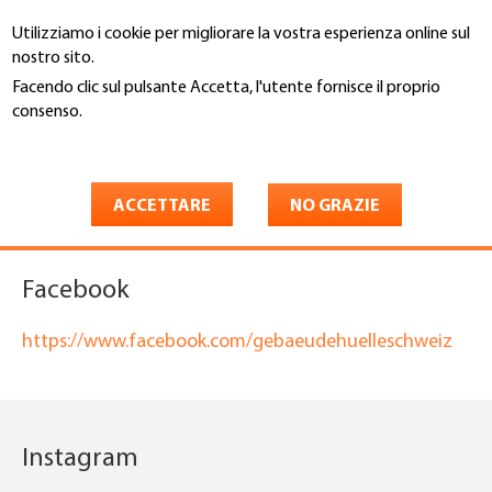
Salta
Utilizziamo i cookie per migliorare la vostra esperienza online sul
al
Cerca
nostro sito.
contenuto
principale
Facendo clic sul pulsante Accetta, l'utente fornisce il proprio
You
consenso.
Home
are
Maggiori informazioni
Social Media Involucro edilizio
here
Svizzera
ACCETTARE
NO GRAZIE
Facebook
https://www.facebook.com/gebaeudehuelleschweiz
Instagram