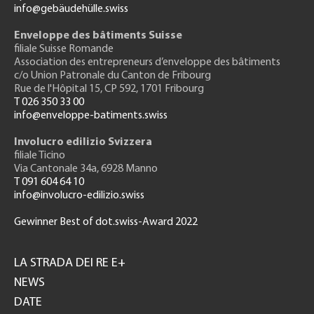
info@gebäudehülle.swiss
Enveloppe des bâtiments Suisse
filiale Suisse Romande
Association des entrepreneurs
d’enveloppe des bâtiments
c/o Union Patronale du Canton de Fribourg
Rue de l'H
ôpital 15
, CP 592, 1701 Fribourg
T 026 350 33 00
info@enveloppe-batiments.swiss
Involucro edilizio Svizzera
filiale Ticino
Via Cantonale 34a, 6928 Manno
T 091 604 64 10
info@involucro-edilizio.swiss
Gewinner Best of dot.swiss-Award 2022
Footer
GH
LA STRADA DEI RE E+
NEWS
DATE