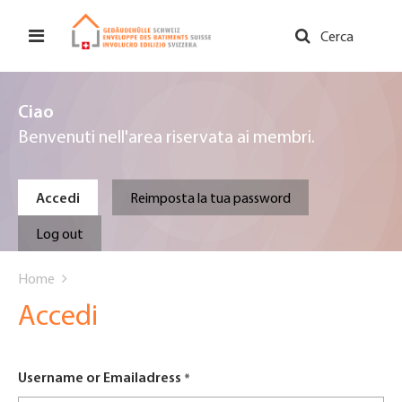
Salta
al
Cerca
contenuto
principale
Ciao
Benvenuti nell'area riservata ai membri.
Primary
Accedi
Reimposta la tua password
tabs
Log out
You
Home
are
Accedi
here
Username or Emailadress