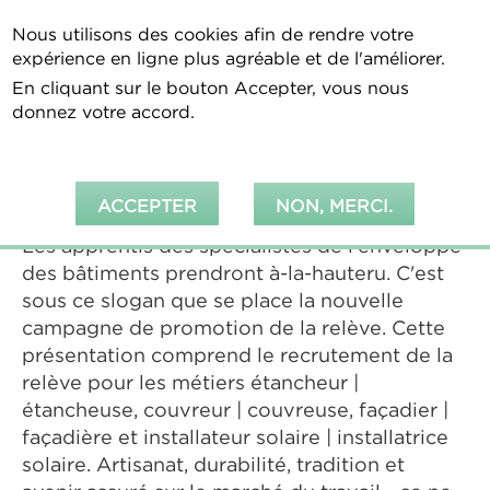
Aller
Nous utilisons des cookies afin de rendre votre
au
Recherche
expérience en ligne plus agréable et de l'améliorer.
contenu
principal
En cliquant sur le bouton Accepter, vous nous
You
donnez votre accord.
Accueil
are
En savoir plus
Ensemble à-la-hauteur
here
ACCEPTER
NON, MERCI.
Les apprentis des spécialistes de l'enveloppe
des bâtiments prendront à-la-hauteru. C'est
sous ce slogan que se place la nouvelle
campagne de promotion de la relève. Cette
présentation comprend le recrutement de la
relève pour les métiers étancheur |
étancheuse, couvreur | couvreuse, façadier |
façadière et installateur solaire | installatrice
solaire. Artisanat, durabilité, tradition et