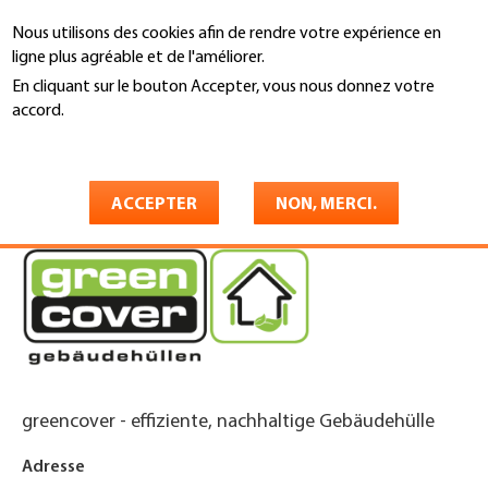
Aller
Nous utilisons des cookies afin de rendre votre expérience en
au
Recherche
ligne plus agréable et de l'améliorer.
contenu
principal
En cliquant sur le bouton Accepter, vous nous donnez votre
You
accord.
Accueil
are
En savoir plus
greencover ag
here
ACCEPTER
NON, MERCI.
greencover - effiziente, nachhaltige Gebäudehülle
Adresse