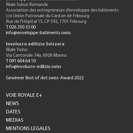
filiale Suisse Romande
Association des entrepreneurs
d’enveloppe des bâtiments
c/o Union Patronale du Canton de Fribourg
Rue de l'H
ôpital 15
, CP 592, 1701 Fribourg
T 026 350 33 00
info@enveloppe-batiments.swiss
Involucro edilizio Svizzera
filiale Ticino
Via Cantonale 34a, 6928 Manno
T 091 604 64 10
info@involucro-edilizio.swiss
Gewinner Best of dot.swiss-Award 2022
Footer
GH
VOIE ROYALE E+
NEWS
DATES
MEDIAS
MENTIONS LEGALES