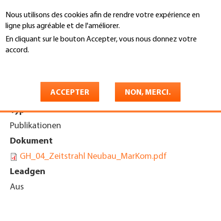
Aller
Nous utilisons des cookies afin de rendre votre expérience en
au
Recherche
ligne plus agréable et de l'améliorer.
contenu
principal
En cliquant sur le bouton Accepter, vous nous donnez votre
You
accord.
Accueil
are
En savoir plus
Fahrplan Neubau
here
ACCEPTER
NON, MERCI.
Typ
Publikationen
Dokument
GH_04_Zeitstrahl Neubau_MarKom.pdf
Leadgen
Aus