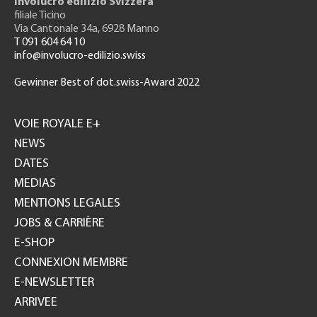
Involucro edilizio Svizzera
filiale Ticino
Via Cantonale 34a, 6928 Manno
T 091 604 64 10
info@involucro-edilizio.swiss
Gewinner Best of dot.swiss-Award 2022
Footer
GH
VOIE ROYALE E+
NEWS
DATES
MEDIAS
MENTIONS LEGALES
JOBS & CARRIÈRE
E-SHOP
CONNEXION MEMBRE
E-NEWSLETTER
ARRIVEE