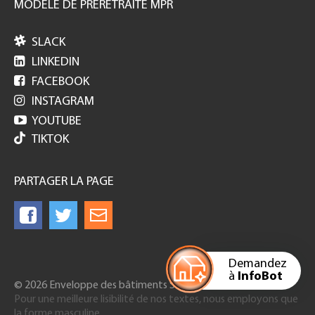
MODELE DE PRERETRAITE MPR

SLACK

LINKEDIN

FACEBOOK

INSTAGRAM

YOUTUBE
TIKTOK
PARTAGER LA PAGE
Demandez
à
InfoBot
© 2026 Enveloppe des bâtiments Suisse
Pour une meilleure lisibilité de nos textes, nous employons que
la forme masculine.