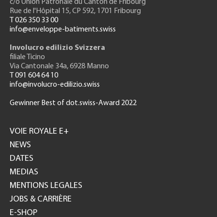
c/o Union Patronale du Canton de Fribourg
Rue de l'H
ôpital 15
, CP 592, 1701 Fribourg
T 026 350 33 00
info@enveloppe-batiments.swiss
Involucro edilizio Svizzera
filiale Ticino
Via Cantonale 34a, 6928 Manno
T 091 604 64 10
info@involucro-edilizio.swiss
Gewinner Best of dot.swiss-Award 2022
Footer
GH
VOIE ROYALE E+
NEWS
DATES
MEDIAS
MENTIONS LEGALES
JOBS & CARRIÈRE
E-SHOP