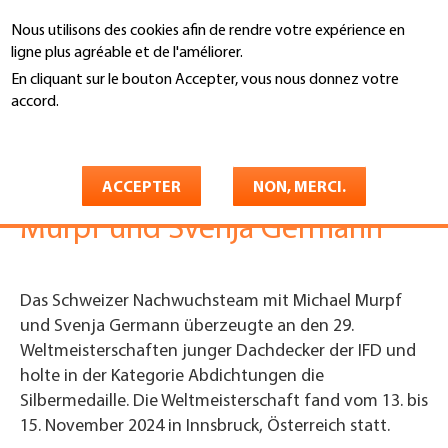
Aller
Nous utilisons des cookies afin de rendre votre expérience en
au
Recherche
ligne plus agréable et de l'améliorer.
contenu
principal
En cliquant sur le bouton Accepter, vous nous donnez votre
You
accord.
Accueil
are
En savoir plus
Fitze Weltmeister und Fitze
here
Weltmeisterin 2024 Michael
ACCEPTER
NON, MERCI.
Murpf und Svenja Germann
Das Schweizer Nachwuchsteam mit Michael Murpf
und Svenja Germann überzeugte an den 29.
Weltmeisterschaften junger Dachdecker der IFD und
holte in der Kategorie Abdichtungen die
Silbermedaille. Die Weltmeisterschaft fand vom 13. bis
15. November 2024 in Innsbruck, Österreich statt.