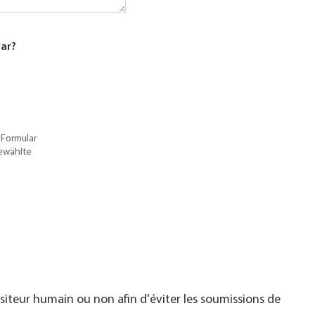
lar?
 Formular
gewählte
visiteur humain ou non afin d'éviter les soumissions de