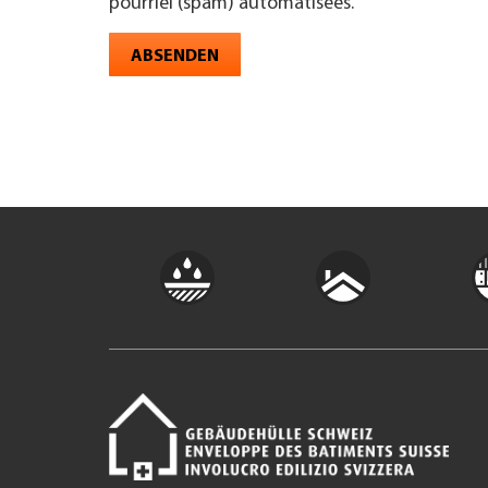
pourriel (spam) automatisées.
ABSENDEN