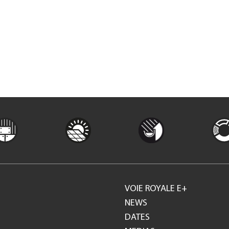
VOIE ROYALE E+
Footer
NEWS
DATES
GH