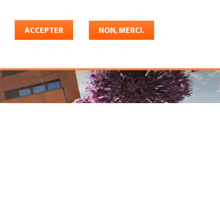
Français
rrière
ACCEPTER
Shop
Konto
NON, MERCI.