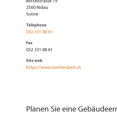
Mittelstrasse 19
2560
Nidau
TROUVER ENTREPRISE
Suisse
MAGAZINE SPÉCIALISÉ
Télèphone
032 331 88 61
Fax
032 331 88 61
Site web
https://www.stettlerdach.ch
Planen Sie eine Gebäudee