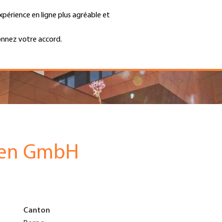
xpérience en ligne plus agréable et
Trouver une entreprise
Emplois et ca
Recherche
GH
onnez votre accord.
Top
Menu
gen GmbH
Canton