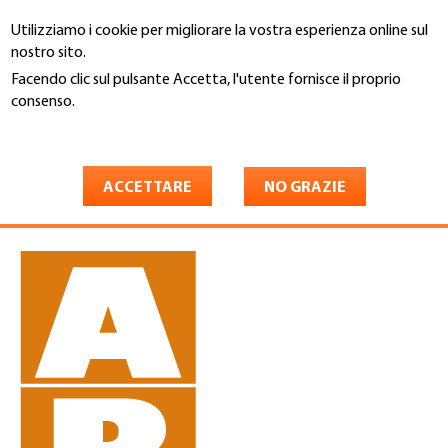
Salta
Utilizziamo i cookie per migliorare la vostra esperienza online sul
al
Cerca
nostro sito.
contenuto
principale
Facendo clic sul pulsante Accetta, l'utente fornisce il proprio
You
consenso.
Home
are
Maggiori informazioni
Adolf Barmettler,
here
Dachdeckerei AG
ACCETTARE
NO GRAZIE