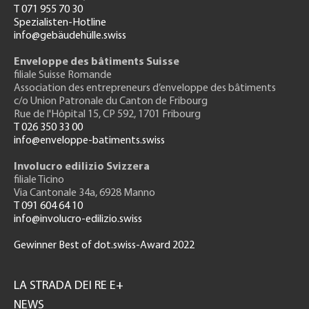
T 071 955 70 30
Spezialisten-Hotline
info@gebäudehülle.swiss
Enveloppe des bâtiments Suisse
filiale Suisse Romande
Association des entrepreneurs
d’enveloppe des bâtiments
c/o Union Patronale du Canton de Fribourg
Rue de l'H
ôpital 15
, CP 592, 1701 Fribourg
T 026 350 33 00
info@enveloppe-batiments.swiss
Involucro edilizio Svizzera
filiale Ticino
Via Cantonale 34a, 6928 Manno
T 091 604 64 10
info@involucro-edilizio.swiss
Gewinner Best of dot.swiss-Award 2022
Footer
GH
LA STRADA DEI RE E+
NEWS