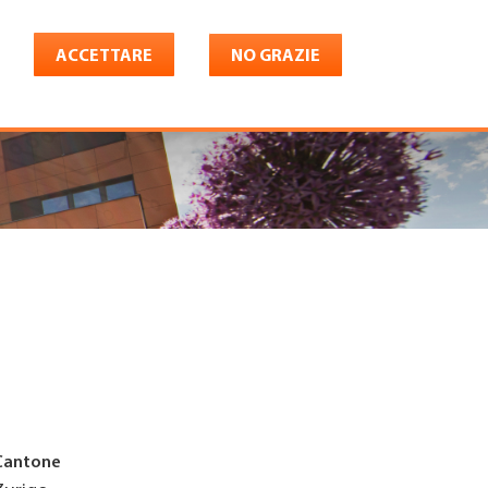
ACCETTARE
NO GRAZIE
Italiano
riera
Shop
Konto
Cantone