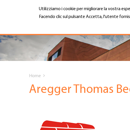
Salta
Utilizziamo i cookie per migliorare la vostra espe
al
contenuto
Facendo clic sul pulsante Accetta, l'utente fornis
MENU
principale
Maggiori informazioni
Hauptnavigation
CHI SIAMO
SERVIZI
You
INFOTECA
Home
are
Aregger Thomas B
DATE EVENTI
here
ADESIONE
CARRIERA E LAVORO