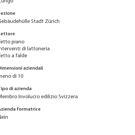
Zurigo
Sezione
Gebäudehülle Stadt Zürich
Settore
Tetto piano
Interventi di lattoneria
Tetto a falde
Dimensioni aziendali
meno di 10
Tipo di azienda
Membro Involucro edilizio Svizzera
Azienda formatrice
Nein