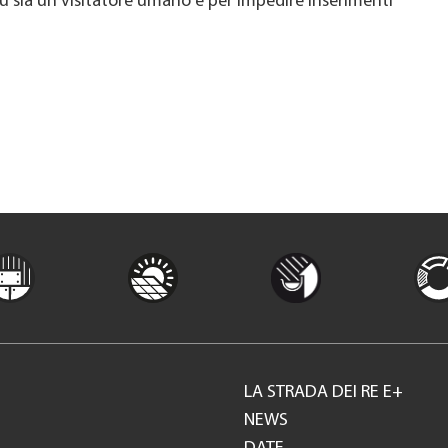
u sia un visitatore umano e per impedire inserimenti
LA STRADA DEI RE E+
Footer
NEWS