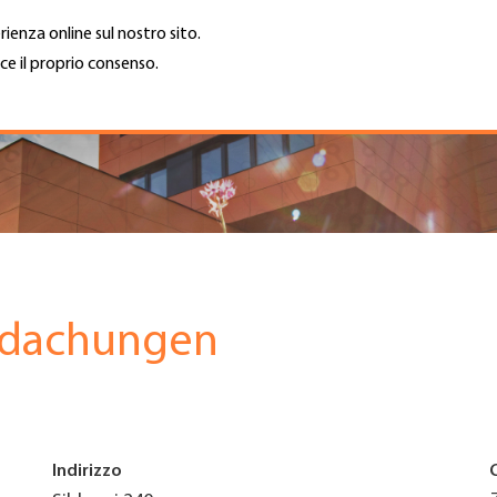
rienza online sul nostro sito.
ce il proprio consenso.
Trova azienda
Lavoro e car
Cerca
GH
Top
Menu
edachungen
Indirizzo