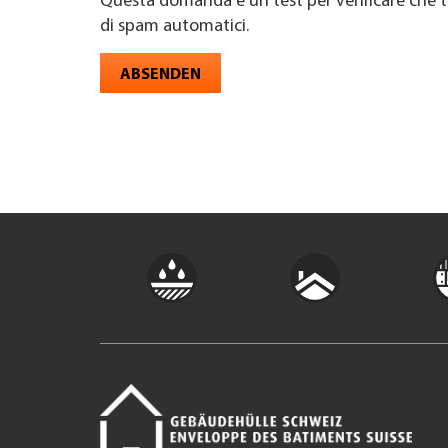
Questa domanda è un test per verificare che t
di spam automatici.
ABSENDEN