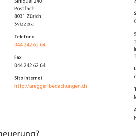
Sihlquai 240
Postfach
8031
Zürich
Svizzera
Telefono
044 242 62 64
Fax
044 242 62 64
Sito internet
http://aregger-bedachungen.ch
rneuerung?