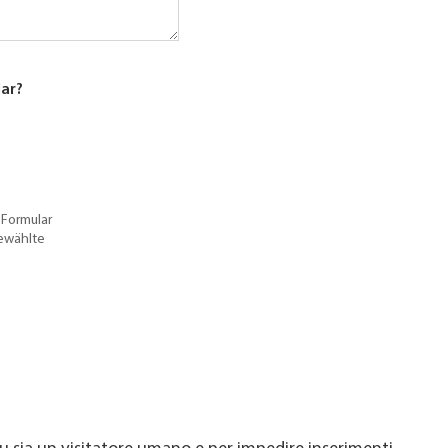
lar?
 Formular
gewählte