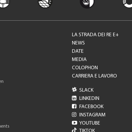
LA STRADA DEI RE E+
Footer
NEWS
DATE
GH
MEDIA
COLOPHON
CARRIERA E LAVORO
en

SLACK

LINKEDIN

FACEBOOK

INSTAGRAM

YOUTUBE
ments
TIKTOK