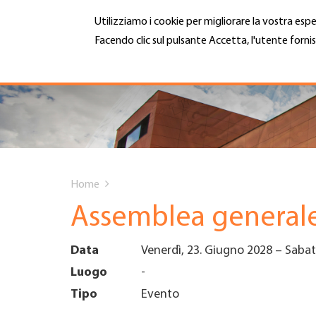
Salta
Utilizziamo i cookie per migliorare la vostra espe
al
contenuto
Facendo clic sul pulsante Accetta, l'utente fornis
MENU
principale
Maggiori informazioni
Hauptnavigation
CHI SIAMO
SERVIZI
You
INFOTECA
Home
are
Assemblea general
DATE EVENTI
here
Data
Venerdì, 23. Giugno 2028
–
Sabat
ADESIONE
Luogo
-
Tipo
Evento
CARRIERA E LAVORO