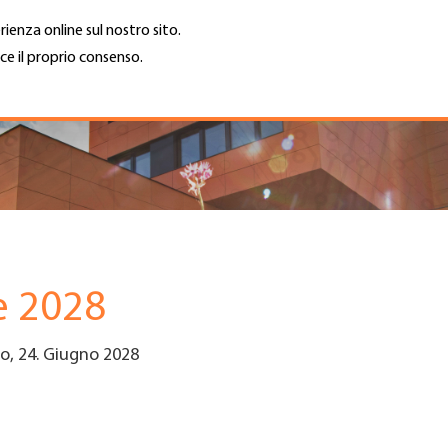
rienza online sul nostro sito.
ce il proprio consenso.
Trova azienda
Lavoro e car
Cerca
GH
Top
Menu
e 2028
o, 24. Giugno 2028