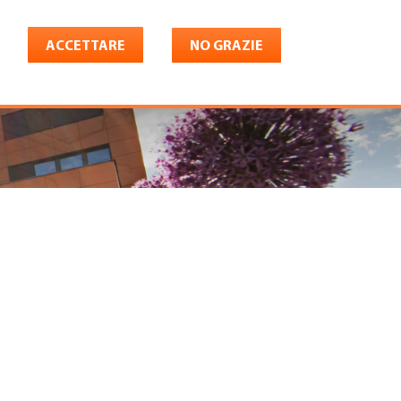
ACCETTARE
NO GRAZIE
Italiano
riera
Shop
Konto