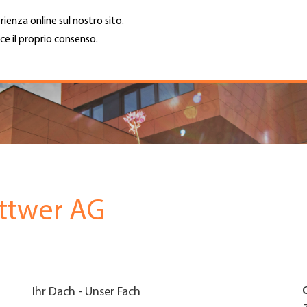
rienza online sul nostro sito.
ce il proprio consenso.
Trova azienda
Lavoro e car
Cerca
GH
Top
Menu
ittwer AG
Ihr Dach - Unser Fach