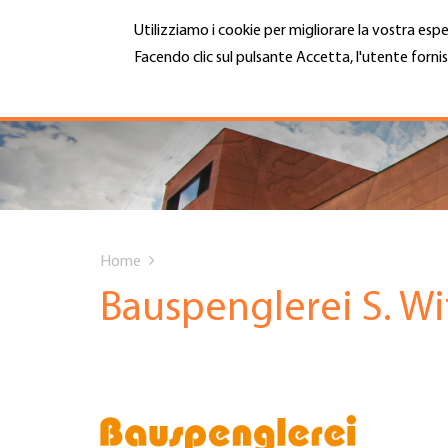
Salta
Utilizziamo i cookie per migliorare la vostra espe
al
contenuto
Facendo clic sul pulsante Accetta, l'utente fornis
MENU
principale
Maggiori informazioni
Hauptnavigation
CHI SIAMO
SERVIZI
You
INFOTECA
Home
are
Bauspenglerei S. W
DATE EVENTI
here
ADESIONE
CARRIERA E LAVORO