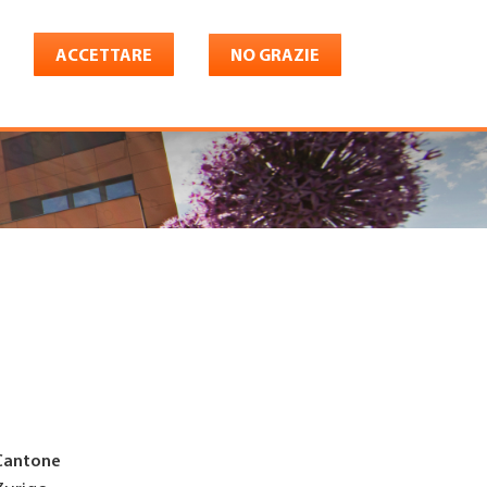
ACCETTARE
NO GRAZIE
Italiano
riera
Shop
Konto
Cantone