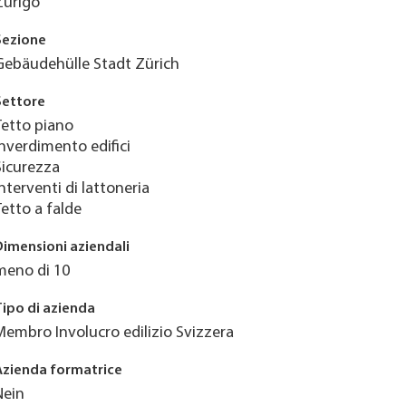
Zurigo
Sezione
Gebäudehülle Stadt Zürich
Settore
Tetto piano
Inverdimento edifici
Sicurezza
Interventi di lattoneria
Tetto a falde
Dimensioni aziendali
meno di 10
Tipo di azienda
Membro Involucro edilizio Svizzera
Azienda formatrice
Nein