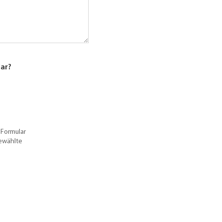
lar?
 Formular
gewählte