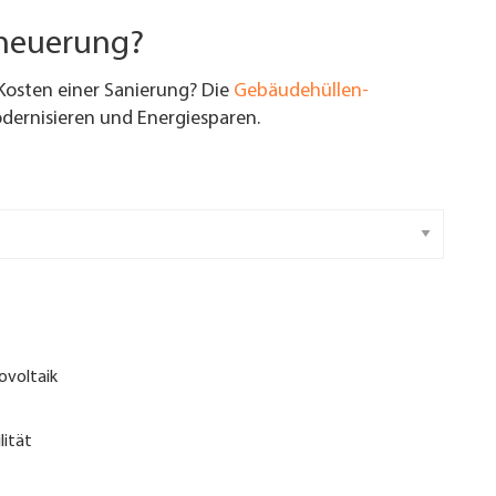
rneuerung?
Kosten einer Sanierung? Die
Gebäudehüllen-
ernisieren und Energiesparen.
ovoltaik
lität