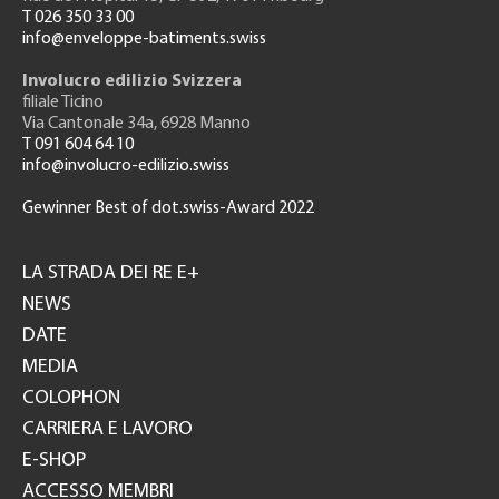
T 026 350 33 00
info@enveloppe-batiments.swiss
Involucro edilizio Svizzera
filiale Ticino
Via Cantonale 34a, 6928 Manno
T 091 604 64 10
info@involucro-edilizio.swiss
Gewinner Best of dot.swiss-Award 2022
Footer
GH
LA STRADA DEI RE E+
NEWS
DATE
MEDIA
COLOPHON
CARRIERA E LAVORO
E-SHOP
ACCESSO MEMBRI