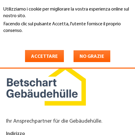
Salta
Utilizziamo i cookie per migliorare la vostra esperienza online sul
al
Cerca
nostro sito.
contenuto
principale
Facendo clic sul pulsante Accetta, l'utente fornisce il proprio
You
consenso.
Home
are
Maggiori informazioni
Betschart Gebäudehülle AG
here
ACCETTARE
NO GRAZIE
Ihr Ansprechpartner für die Gebäudehülle.
Indirizzo