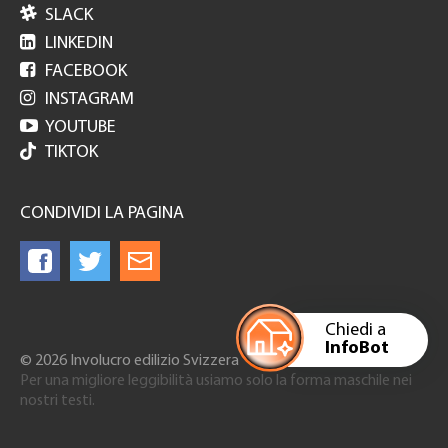

SLACK

LINKEDIN

FACEBOOK

INSTAGRAM

YOUTUBE
TIKTOK
CONDIVIDI LA PAGINA
Chiedi a
InfoBot
© 2026 Involucro edilizio Svizzera
Per una migliore leggibilità usiamo solo la forma maschile nei
nostri testi.