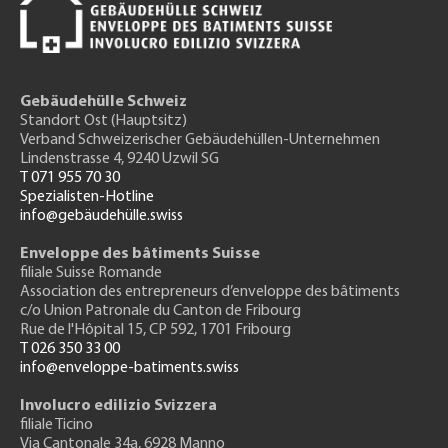
Gebäudehülle Schweiz
Standort Ost (Hauptsitz)
Verband Schweizerischer Gebäudehüllen-Unternehmen
Lindenstrasse 4, 9240 Uzwil SG
T 071 955 70 30
Spezialisten-Hotline
info@gebäudehülle.swiss
Enveloppe des bâtiments Suisse
filiale Suisse Romande
Association des entrepreneurs
d’enveloppe des bâtiments
c/o Union Patronale du Canton de Fribourg
Rue de l'H
ôpital 15
, CP 592, 1701 Fribourg
T 026 350 33 00
info@enveloppe-batiments.swiss
Involucro edilizio Svizzera
filiale Ticino
Via Cantonale 34a, 6928 Manno