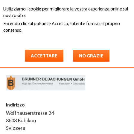
Salta
Utilizziamo i cookie per migliorare la vostra esperienza online sul
al
Cerca
nostro sito.
contenuto
principale
Facendo clic sul pulsante Accetta, l'utente fornisce il proprio
You
consenso.
Home
are
Maggiori informazioni
Brunner Bedachungen GmbH
here
Fassaden + Gerüstbau
ACCETTARE
NO GRAZIE
Indirizzo
Wolfhauserstrasse 24
8608
Bubikon
Svizzera