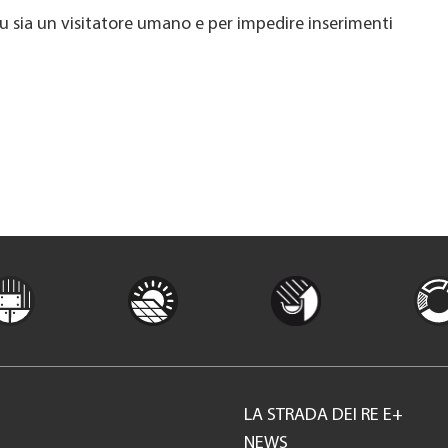
u sia un visitatore umano e per impedire inserimenti
LA STRADA DEI RE E+
Footer
NEWS