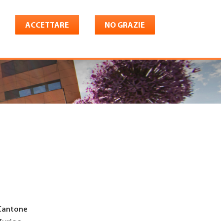
ACCETTARE
NO GRAZIE
Italiano
riera
Shop
Konto
Cantone