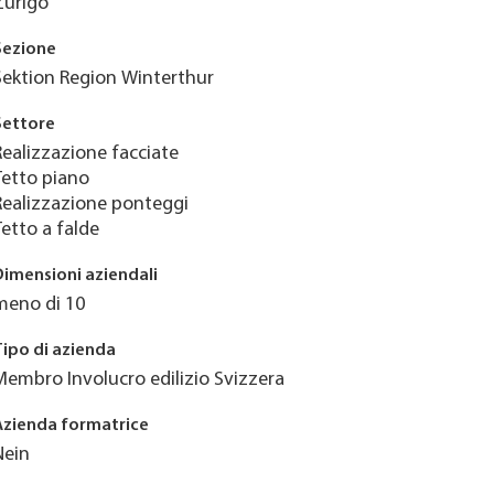
Zurigo
Sezione
Sektion Region Winterthur
Settore
Realizzazione facciate
Tetto piano
Realizzazione ponteggi
Tetto a falde
Dimensioni aziendali
meno di 10
Tipo di azienda
Membro Involucro edilizio Svizzera
Azienda formatrice
Nein