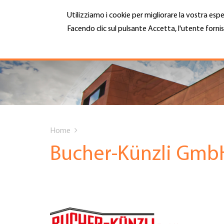
Salta
Utilizziamo i cookie per migliorare la vostra espe
al
contenuto
Facendo clic sul pulsante Accetta, l'utente fornis
MENU
principale
Maggiori informazioni
Hauptnavigation
CHI SIAMO
SERVIZI
You
INFOTECA
Home
are
Bucher-Künzli Gmb
DATE EVENTI
here
ADESIONE
CARRIERA E LAVORO