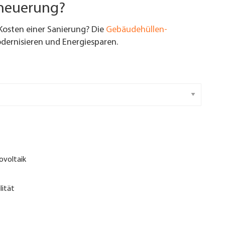
rneuerung?
Kosten einer Sanierung? Die
Gebäudehüllen-
ernisieren und Energiesparen.
ovoltaik
lität