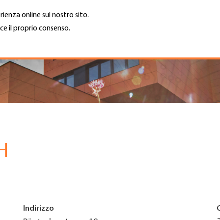
rienza online sul nostro sito.
ce il proprio consenso.
Trova azienda
Lavoro e car
Cerca
GH
Top
Menu
H
Indirizzo