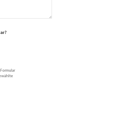
lar?
 Formular
gewählte