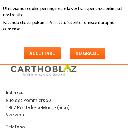
Salta
Utilizziamo i cookie per migliorare la vostra esperienza online sul
al
Cerca
nostro sito.
contenuto
principale
Facendo clic sul pulsante Accetta, l'utente fornisce il proprio
You
consenso.
Home
are
Maggiori informazioni
Carthoblaz SA
here
ACCETTARE
NO GRAZIE
Indirizzo
Rue des Pommiers 52
1962
Pont-de-la-Morge (Sion)
Svizzera
Telefono