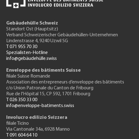
Gebäudehülle Schweiz
Standort Ost (Hauptsitz)
Verband Schweizerischer Gebäudehüllen-Unternehmen
Lindenstrasse 4, 9240 Uzwil SG
T 071 955 70 30
Spezialisten-Hotline
info@gebäudehülle.swiss
Enveloppe des bâtiments Suisse
filiale Suisse Romande
Association des entrepreneurs
d’enveloppe des bâtiments
c/o Union Patronale du Canton de Fribourg
Rue de l'H
ôpital 15
, CP 592, 1701 Fribourg
T 026 350 33 00
info@enveloppe-batiments.swiss
Involucro edilizio Svizzera
filiale Ticino
Via Cantonale 34a, 6928 Manno
T 091 604 64 10