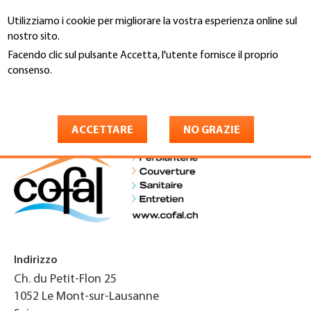
Salta
Utilizziamo i cookie per migliorare la vostra esperienza online sul
al
Cerca
nostro sito.
contenuto
principale
Facendo clic sul pulsante Accetta, l'utente fornisce il proprio
You
consenso.
Home
are
Maggiori informazioni
Cofal Société Cooperative
here
ACCETTARE
NO GRAZIE
Indirizzo
Ch. du Petit-Flon 25
1052
Le Mont-sur-Lausanne