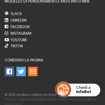
MODELLO DI PENSIONAMENTO ANTICIPATO MPA

SLACK

LINKEDIN

FACEBOOK

INSTAGRAM

YOUTUBE
TIKTOK
CONDIVIDI LA PAGINA
Chiedi a
InfoBot
© 2026 Involucro edilizio Svizzera
Per una migliore leggibilità usiamo solo la forma maschile nei
nostri testi.