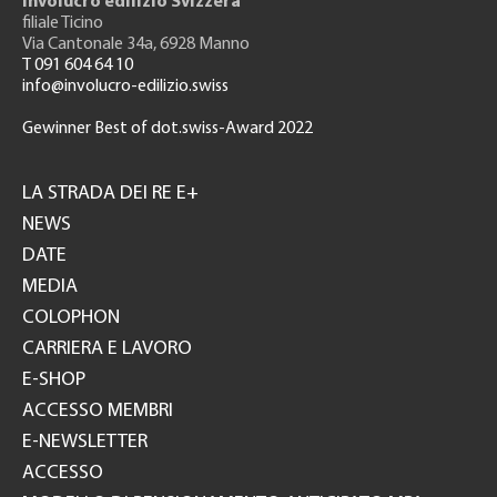
Involucro edilizio Svizzera
filiale Ticino
Via Cantonale 34a, 6928 Manno
T 091 604 64 10
info@involucro-edilizio.swiss
Gewinner Best of dot.swiss-Award 2022
Footer
GH
LA STRADA DEI RE E+
NEWS
DATE
MEDIA
COLOPHON
CARRIERA E LAVORO
E-SHOP
ACCESSO MEMBRI
E-NEWSLETTER
ACCESSO