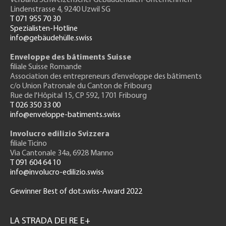
Lindenstrasse 4, 9240 Uzwil SG
T 071 955 70 30
Spezialisten-Hotline
info@gebäudehülle.swiss
Enveloppe des bâtiments Suisse
filiale Suisse Romande
Association des entrepreneurs
d’enveloppe des bâtiments
c/o Union Patronale du Canton de Fribourg
Rue de l'H
ôpital 15
, CP 592, 1701 Fribourg
T 026 350 33 00
info@enveloppe-batiments.swiss
Involucro edilizio Svizzera
filiale Ticino
Via Cantonale 34a, 6928 Manno
T 091 604 64 10
info@involucro-edilizio.swiss
Gewinner Best of dot.swiss-Award 2022
Footer
GH
LA STRADA DEI RE E+