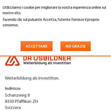
Salta
Utilizziamo i cookie per migliorare la vostra esperienza online sul
al
Cerca
nostro sito.
contenuto
principale
Facendo clic sul pulsante Accetta, l'utente fornisce il proprio
You
consenso.
Home
are
Maggiori informazioni
Dä Usbildner GmbH
here
ACCETTARE
NO GRAZIE
Weiterbildung als Investition.
Indirizzo
Schanzweg 8
8330
Pfäffikon ZH
Svizzera