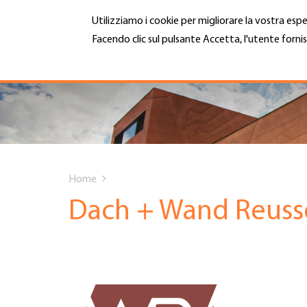
Salta
Utilizziamo i cookie per migliorare la vostra espe
al
contenuto
Facendo clic sul pulsante Accetta, l'utente fornis
MENU
principale
Maggiori informazioni
Hauptnavigation
CHI SIAMO
SERVIZI
You
INFOTECA
Home
are
Dach + Wand Reus
DATE EVENTI
here
ADESIONE
CARRIERA E LAVORO