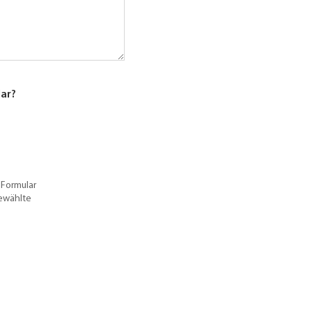
lar?
 Formular
gewählte