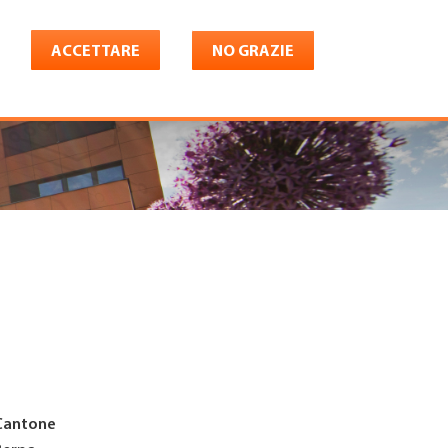
ACCETTARE
NO GRAZIE
Italiano
riera
Shop
Konto
Cantone