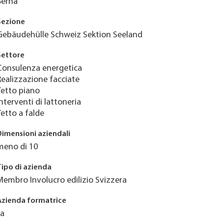
Berna
Sezione
Gebäudehülle Schweiz Sektion Seeland
Settore
Consulenza energetica
Realizzazione facciate
Tetto piano
Interventi di lattoneria
Tetto a falde
Dimensioni aziendali
meno di 10
Tipo di azienda
Membro Involucro edilizio Svizzera
Azienda formatrice
Ja