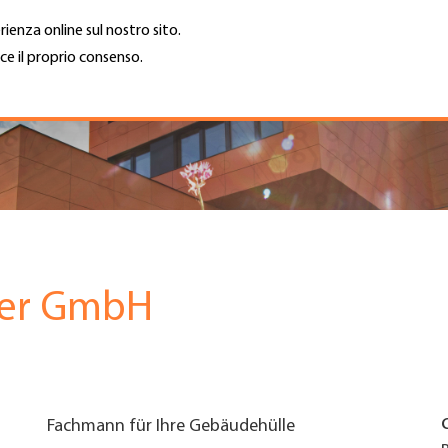
rienza online sul nostro sito.
ce il proprio consenso.
Trova azienda
Lavoro e car
Cerca
GH
Top
Menu
ser GmbH
Fachmann für Ihre Gebäudehülle