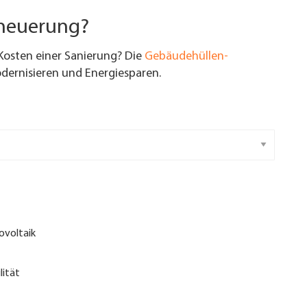
rneuerung?
Kosten einer Sanierung? Die
Gebäudehüllen-
ernisieren und Energiesparen.
ovoltaik
lität