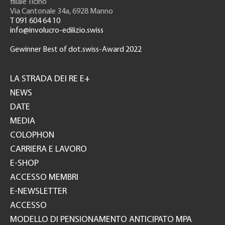
filiale Ticino
Via Cantonale 34a, 6928 Manno
T 091 604 64 10
info@involucro-edilizio.swiss
Gewinner Best of dot.swiss-Award 2022
Footer
GH
LA STRADA DEI RE E+
NEWS
DATE
MEDIA
COLOPHON
CARRIERA E LAVORO
E-SHOP
ACCESSO MEMBRI
E-NEWSLETTER
ACCESSO
MODELLO DI PENSIONAMENTO ANTICIPATO MPA