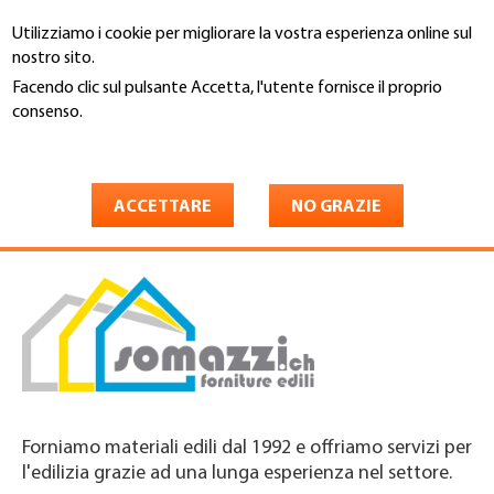
Salta
Utilizziamo i cookie per migliorare la vostra esperienza online sul
al
Cerca
nostro sito.
contenuto
principale
Facendo clic sul pulsante Accetta, l'utente fornisce il proprio
You
consenso.
Home
are
Maggiori informazioni
Dario Somazzi Materiali da
here
Costruzione SA
ACCETTARE
NO GRAZIE
Forniamo materiali edili dal 1992 e offriamo servizi per
l'edilizia grazie ad una lunga esperienza nel settore.