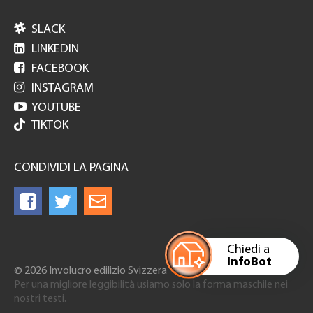

SLACK

LINKEDIN

FACEBOOK

INSTAGRAM

YOUTUBE
TIKTOK
CONDIVIDI LA PAGINA
Chiedi a
InfoBot
© 2026 Involucro edilizio Svizzera
Per una migliore leggibilità usiamo solo la forma maschile nei
nostri testi.