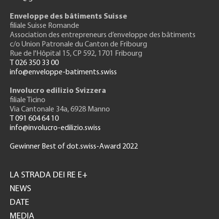
Enveloppe des bâtiments Suisse
filiale Suisse Romande
Association des entrepreneurs
d’enveloppe des bâtiments
c/o Union Patronale du Canton de Fribourg
Rue de l'H
ôpital 15
, CP 592, 1701 Fribourg
T 026 350 33 00
info@enveloppe-batiments.swiss
Involucro edilizio Svizzera
filiale Ticino
Via Cantonale 34a, 6928 Manno
T 091 604 64 10
info@involucro-edilizio.swiss
Gewinner Best of dot.swiss-Award 2022
Footer
GH
LA STRADA DEI RE E+
NEWS
DATE
MEDIA