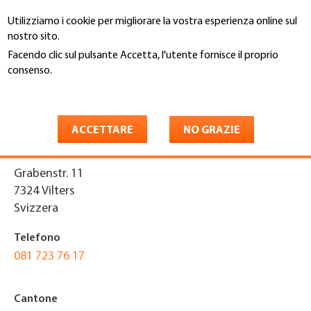
Salta
Utilizziamo i cookie per migliorare la vostra esperienza online sul
al
Cerca
nostro sito.
contenuto
principale
Facendo clic sul pulsante Accetta, l'utente fornisce il proprio
You
consenso.
Home
are
Maggiori informazioni
Dietrichdach AG
here
ACCETTARE
NO GRAZIE
Indirizzo
Grabenstr. 11
7324
Vilters
Svizzera
Telefono
081 723 76 17
Cantone