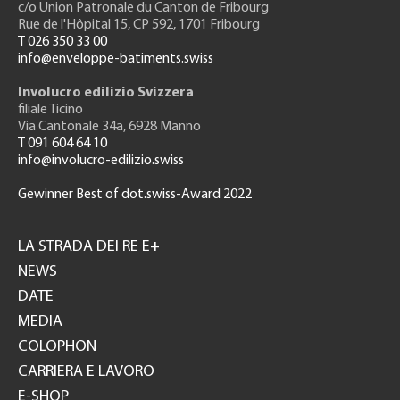
c/o Union Patronale du Canton de Fribourg
Rue de l'H
ôpital 15
, CP 592, 1701 Fribourg
T 026 350 33 00
info@enveloppe-batiments.swiss
Involucro edilizio Svizzera
filiale Ticino
Via Cantonale 34a, 6928 Manno
T 091 604 64 10
info@involucro-edilizio.swiss
Gewinner Best of dot.swiss-Award 2022
Footer
GH
LA STRADA DEI RE E+
NEWS
DATE
MEDIA
COLOPHON
CARRIERA E LAVORO
E-SHOP