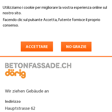
Salta
Utilizziamo i cookie per migliorare la vostra esperienza online sul
al
Cerca
nostro sito.
contenuto
principale
Facendo clic sul pulsante Accetta, l'utente fornisce il proprio
You
consenso.
Home
are
Maggiori informazioni
Dörig Bedachungen
here
Fassadenbau AG
ACCETTARE
NO GRAZIE
Wir ziehen Gebäude an
Indirizzo
Hauptstrasse 62