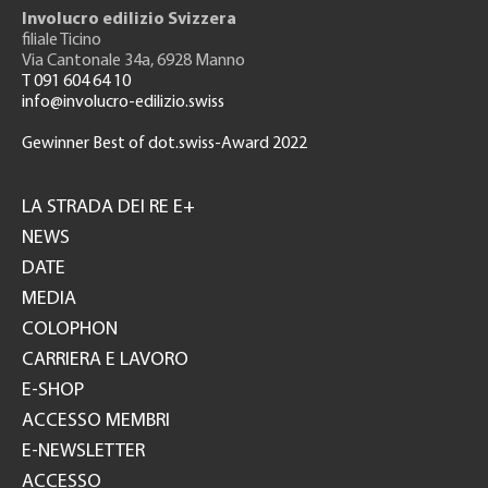
Involucro edilizio Svizzera
filiale Ticino
Via Cantonale 34a, 6928 Manno
T 091 604 64 10
info@involucro-edilizio.swiss
Gewinner Best of dot.swiss-Award 2022
Footer
GH
LA STRADA DEI RE E+
NEWS
DATE
MEDIA
COLOPHON
CARRIERA E LAVORO
E-SHOP
ACCESSO MEMBRI
E-NEWSLETTER
ACCESSO