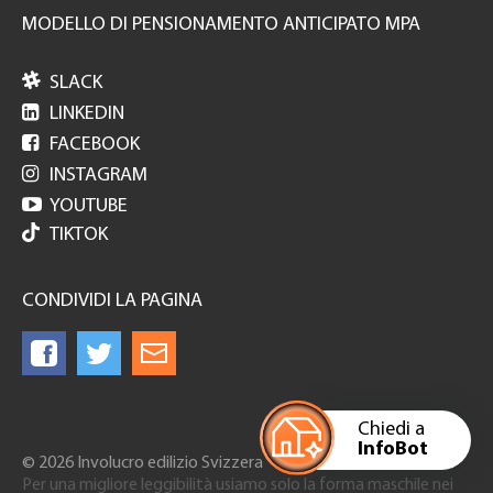
MODELLO DI PENSIONAMENTO ANTICIPATO MPA

SLACK

LINKEDIN

FACEBOOK

INSTAGRAM

YOUTUBE
TIKTOK
CONDIVIDI LA PAGINA
Chiedi a
InfoBot
© 2026 Involucro edilizio Svizzera
Per una migliore leggibilità usiamo solo la forma maschile nei