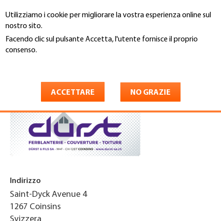
Salta
Utilizziamo i cookie per migliorare la vostra esperienza online sul
al
Cerca
nostro sito.
contenuto
principale
Facendo clic sul pulsante Accetta, l'utente fornisce il proprio
You
consenso.
Home
are
Maggiori informazioni
Dürst & Fils SA
here
ACCETTARE
NO GRAZIE
Indirizzo
Saint-Dyck Avenue 4
1267
Coinsins
Svizzera