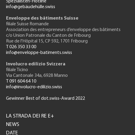
Spezialisten-Hotline
info@gebäudehülle.swiss
Enveloppe des bâtiments Suisse
filiale Suisse Romande
Association des entrepreneurs
d’enveloppe des bâtiments
c/o Union Patronale du Canton de Fribourg
Rue de l'H
ôpital 15
, CP 592, 1701 Fribourg
T 026 350 33 00
info@enveloppe-batiments.swiss
Involucro edilizio Svizzera
filiale Ticino
Via Cantonale 34a, 6928 Manno
T 091 604 64 10
info@involucro-edilizio.swiss
Gewinner Best of dot.swiss-Award 2022
Footer
GH
LA STRADA DEI RE E+
NEWS
DATE