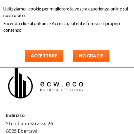
Salta
Utilizziamo i cookie per migliorare la vostra esperienza online sul
al
Cerca
nostro sito.
contenuto
principale
Facendo clic sul pulsante Accetta, l'utente fornisce il proprio
You
consenso.
Home
are
Maggiori informazioni
ecw.eco gmbh
here
ACCETTARE
NO GRAZIE
Indirizzo
Steinbaumstrasse 26
8925
Ebertswil