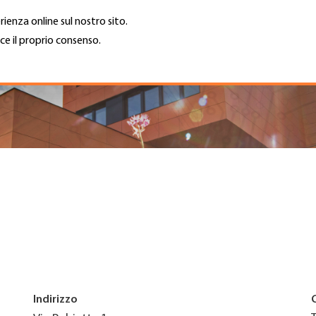
rienza online sul nostro sito.
ce il proprio consenso.
Trova azienda
Lavoro e car
Cerca
GH
Top
Menu
Indirizzo