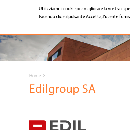
Salta
Utilizziamo i cookie per migliorare la vostra espe
al
contenuto
Facendo clic sul pulsante Accetta, l'utente fornis
MENU
principale
Maggiori informazioni
Hauptnavigation
CHI SIAMO
SERVIZI
You
INFOTECA
Home
are
Edilgroup SA
DATE EVENTI
here
ADESIONE
CARRIERA E LAVORO