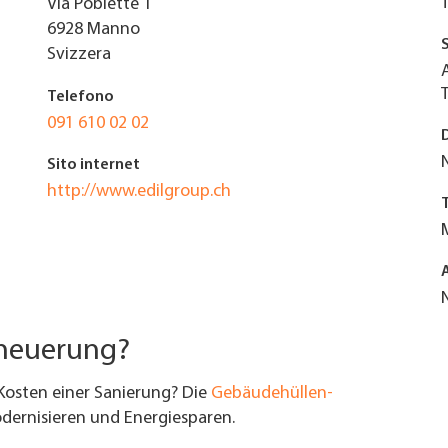
Via Pobiette 1
6928
Manno
Svizzera
Telefono
091 610 02 02
Sito internet
http://www.edilgroup.ch
rneuerung?
Kosten einer Sanierung? Die
Gebäudehüllen-
ernisieren und Energiesparen.