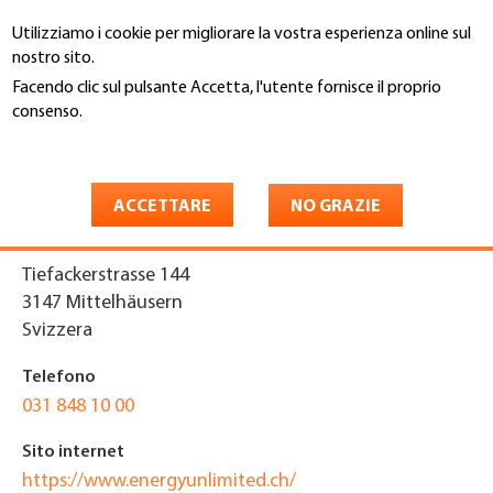
Salta
Utilizziamo i cookie per migliorare la vostra esperienza online sul
al
Cerca
nostro sito.
contenuto
principale
Facendo clic sul pulsante Accetta, l'utente fornisce il proprio
You
consenso.
Home
are
Maggiori informazioni
energy unlimited AG
here
ACCETTARE
NO GRAZIE
Indirizzo
Tiefackerstrasse 144
3147
Mittelhäusern
Svizzera
Telefono
031 848 10 00
Sito internet
https://www.energyunlimited.ch/