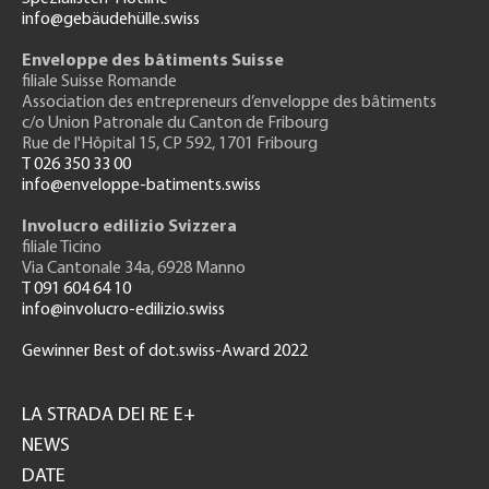
info@gebäudehülle.swiss
Enveloppe des bâtiments Suisse
filiale Suisse Romande
Association des entrepreneurs
d’enveloppe des bâtiments
c/o Union Patronale du Canton de Fribourg
Rue de l'H
ôpital 15
, CP 592, 1701 Fribourg
T 026 350 33 00
info@enveloppe-batiments.swiss
Involucro edilizio Svizzera
filiale Ticino
Via Cantonale 34a, 6928 Manno
T 091 604 64 10
info@involucro-edilizio.swiss
Gewinner Best of dot.swiss-Award 2022
Footer
GH
LA STRADA DEI RE E+
NEWS
DATE