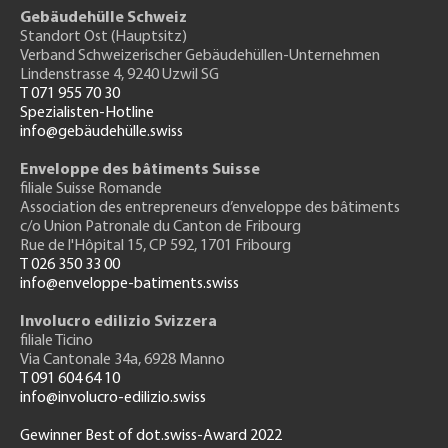
Gebäudehülle Schweiz
Standort Ost (Hauptsitz)
Verband Schweizerischer Gebäudehüllen-Unternehmen
Lindenstrasse 4, 9240 Uzwil SG
T 071 955 70 30
Spezialisten-Hotline
info@gebäudehülle.swiss
Enveloppe des bâtiments Suisse
filiale Suisse Romande
Association des entrepreneurs
d’enveloppe des bâtiments
c/o Union Patronale du Canton de Fribourg
Rue de l'H
ôpital 15
, CP 592, 1701 Fribourg
T 026 350 33 00
info@enveloppe-batiments.swiss
Involucro edilizio Svizzera
filiale Ticino
Via Cantonale 34a, 6928 Manno
T 091 604 64 10
info@involucro-edilizio.swiss
Gewinner Best of dot.swiss-Award 2022