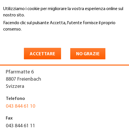
Salta
Utilizziamo i cookie per migliorare la vostra esperienza online sul
al
Cerca
nostro sito.
contenuto
principale
Facendo clic sul pulsante Accetta, l'utente fornisce il proprio
You
consenso.
Home
are
Maggiori informazioni
Etzel Bauspengler GmbH
here
ACCETTARE
NO GRAZIE
Indirizzo
Pfarrmatte 6
8807
Freienbach
Svizzera
Telefono
043 844 61 10
Fax
043 844 61 11