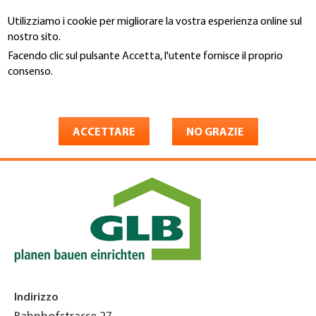
Salta
Utilizziamo i cookie per migliorare la vostra esperienza online sul
al
Cerca
nostro sito.
contenuto
principale
Facendo clic sul pulsante Accetta, l'utente fornisce il proprio
You
consenso.
Home
are
Maggiori informazioni
GLB Genossenschaft
here
Hauptsitz/Verwaltung
ACCETTARE
NO GRAZIE
Indirizzo