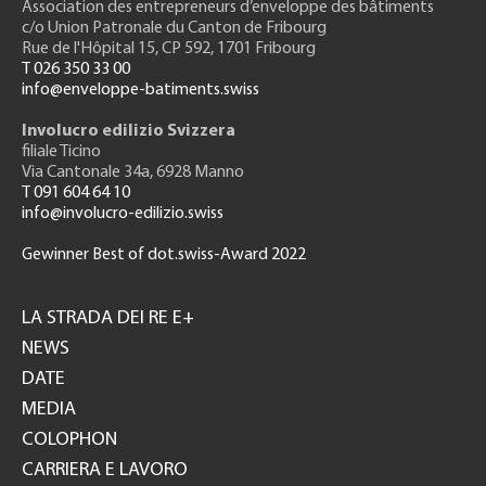
Association des entrepreneurs
d’enveloppe des bâtiments
c/o Union Patronale du Canton de Fribourg
Rue de l'H
ôpital 15
, CP 592, 1701 Fribourg
T 026 350 33 00
info@enveloppe-batiments.swiss
Involucro edilizio Svizzera
filiale Ticino
Via Cantonale 34a, 6928 Manno
T 091 604 64 10
info@involucro-edilizio.swiss
Gewinner Best of dot.swiss-Award 2022
Footer
GH
LA STRADA DEI RE E+
NEWS
DATE
MEDIA
COLOPHON
CARRIERA E LAVORO