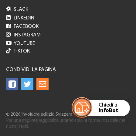

SLACK

LINKEDIN

FACEBOOK

INSTAGRAM

YOUTUBE
TIKTOK
CONDIVIDI LA PAGINA
Chiedi a
InfoBot
© 2026 Involucro edilizio Svizzera
Per una migliore leggibilità usiamo solo la forma maschile nei
nostri testi.