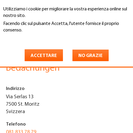
Salta
Utilizziamo i cookie per migliorare la vostra esperienza online sul
al
Cerca
nostro sito.
contenuto
principale
Facendo clic sul pulsante Accetta, l'utente fornisce il proprio
You
consenso.
Home
are
Maggiori informazioni
Gregor Nani GmbH
here
Bauspenglerei und
ACCETTARE
NO GRAZIE
Bedachungen
Indirizzo
Via Serlas 13
7500
St. Moritz
Svizzera
Telefono
081 833 78 79