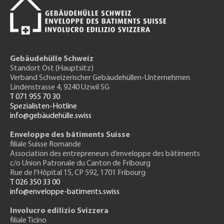
Gebäudehülle Schweiz
Standort Ost (Hauptsitz)
Verband Schweizerischer Gebäudehüllen-Unternehmen
Lindenstrasse 4, 9240 Uzwil SG
T 071 955 70 30
Spezialisten-Hotline
info@gebäudehülle.swiss
Enveloppe des bâtiments Suisse
filiale Suisse Romande
Association des entrepreneurs
d’enveloppe des bâtiments
c/o Union Patronale du Canton de Fribourg
Rue de l'H
ôpital 15
, CP 592, 1701 Fribourg
T 026 350 33 00
info@enveloppe-batiments.swiss
Involucro edilizio Svizzera
filiale Ticino