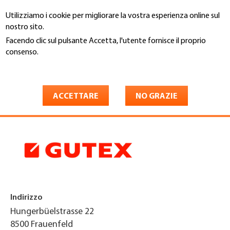
Salta
Utilizziamo i cookie per migliorare la vostra esperienza online sul
al
Cerca
nostro sito.
contenuto
principale
Facendo clic sul pulsante Accetta, l'utente fornisce il proprio
You
consenso.
Home
are
Maggiori informazioni
Gutex Schweiz GmbH holz-
here
baustoffe schweiz
ACCETTARE
NO GRAZIE
Indirizzo
Hungerbüelstrasse 22
8500
Frauenfeld