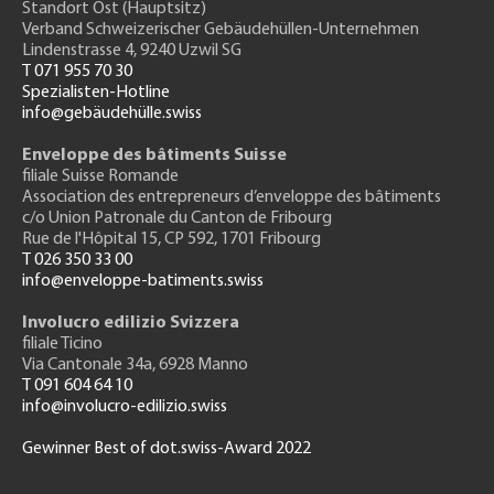
Standort Ost (Hauptsitz)
Verband Schweizerischer Gebäudehüllen-Unternehmen
Lindenstrasse 4, 9240 Uzwil SG
T 071 955 70 30
Spezialisten-Hotline
info@gebäudehülle.swiss
Enveloppe des bâtiments Suisse
filiale Suisse Romande
Association des entrepreneurs
d’enveloppe des bâtiments
c/o Union Patronale du Canton de Fribourg
Rue de l'H
ôpital 15
, CP 592, 1701 Fribourg
T 026 350 33 00
info@enveloppe-batiments.swiss
Involucro edilizio Svizzera
filiale Ticino
Via Cantonale 34a, 6928 Manno
T 091 604 64 10
info@involucro-edilizio.swiss
Gewinner Best of dot.swiss-Award 2022
Footer