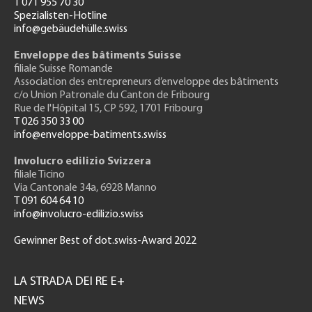
T 071 955 70 30
Spezialisten-Hotline
info@gebäudehülle.swiss
Enveloppe des bâtiments Suisse
filiale Suisse Romande
Association des entrepreneurs
d’enveloppe des bâtiments
c/o Union Patronale du Canton de Fribourg
Rue de l'H
ôpital 15
, CP 592, 1701 Fribourg
T 026 350 33 00
info@enveloppe-batiments.swiss
Involucro edilizio Svizzera
filiale Ticino
Via Cantonale 34a, 6928 Manno
T 091 604 64 10
info@involucro-edilizio.swiss
Gewinner Best of dot.swiss-Award 2022
Footer
GH
LA STRADA DEI RE E+
NEWS