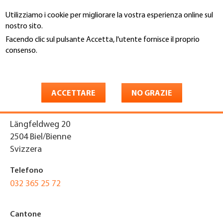
Salta
Utilizziamo i cookie per migliorare la vostra esperienza online sul
al
Cerca
nostro sito.
contenuto
principale
Facendo clic sul pulsante Accetta, l'utente fornisce il proprio
You
consenso.
Home
are
Maggiori informazioni
Hadorn Solar & Dach AG
here
ACCETTARE
NO GRAZIE
Indirizzo
Längfeldweg 20
2504
Biel/Bienne
Svizzera
Telefono
032 365 25 72
Cantone