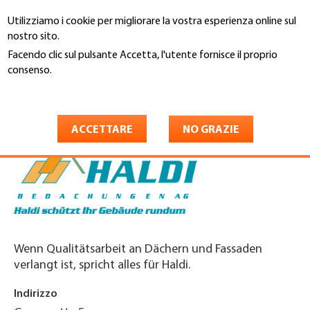
Salta
Utilizziamo i cookie per migliorare la vostra esperienza online sul
al
Cerca
nostro sito.
contenuto
principale
Facendo clic sul pulsante Accetta, l'utente fornisce il proprio
You
consenso.
Home
are
Maggiori informazioni
Haldi Bedachungen AG
here
ACCETTARE
NO GRAZIE
Wenn Qualitätsarbeit an Dächern und Fassaden
verlangt ist, spricht alles für Haldi.
Indirizzo