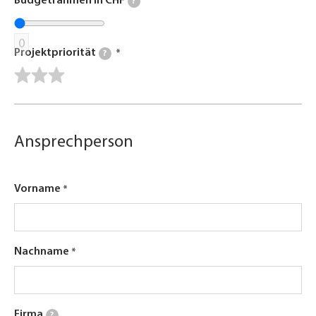
Budgetrahmen in CHF
?
0
Projektpriorität
?
Ansprechperson
Vorname
Nachname
Firma
?