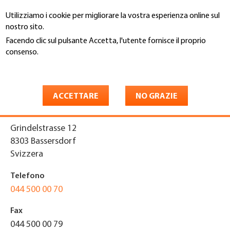
Salta
Utilizziamo i cookie per migliorare la vostra esperienza online sul
al
Cerca
nostro sito.
contenuto
principale
Facendo clic sul pulsante Accetta, l'utente fornisce il proprio
You
consenso.
Home
are
Maggiori informazioni
HATECH Group GmbH
here
ACCETTARE
NO GRAZIE
Indirizzo
Grindelstrasse 12
8303
Bassersdorf
Svizzera
Telefono
044 500 00 70
Fax
044 500 00 79