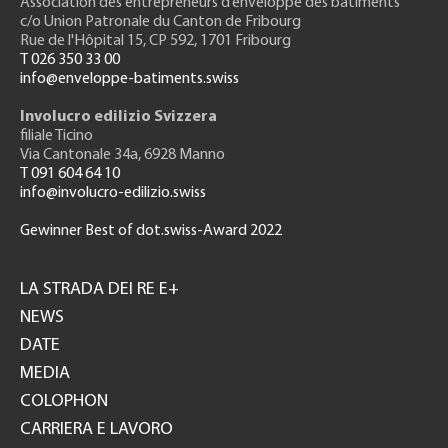
Association des entrepreneurs
d’enveloppe des bâtiments
c/o Union Patronale du Canton de Fribourg
Rue de l'H
ôpital 15
, CP 592, 1701 Fribourg
T 026 350 33 00
info@enveloppe-batiments.swiss
Involucro edilizio Svizzera
filiale Ticino
Via Cantonale 34a, 6928 Manno
T 091 604 64 10
info@involucro-edilizio.swiss
Gewinner Best of dot.swiss-Award 2022
Footer
GH
LA STRADA DEI RE E+
NEWS
DATE
MEDIA
COLOPHON
CARRIERA E LAVORO