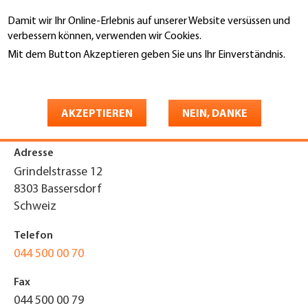
Direkt
Damit wir Ihr Online-Erlebnis auf unserer Website versüssen und
zum
Suche
verbessern können, verwenden wir Cookies.
Inhalt
Mit dem Button Akzeptieren geben Sie uns Ihr Einverständnis.
You
Weitere Informationen
Startseite
are
HATECH Group GmbH
here
AKZEPTIEREN
NEIN, DANKE
Adresse
Grindelstrasse 12
8303
Bassersdorf
Schweiz
Telefon
044 500 00 70
Fax
044 500 00 79