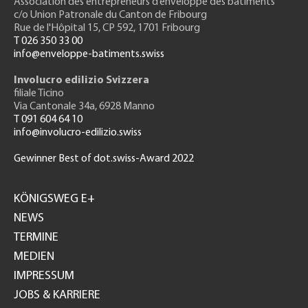
Association des entrepreneurs
d’enveloppe des bâtiments
c/o Union Patronale du Canton de Fribourg
Rue de l'H
ôpital 15
, CP 592, 1701 Fribourg
T 026 350 33 00
info@enveloppe-batiments.swiss
Involucro edilizio Svizzera
filiale Ticino
Via Cantonale 34a, 6928 Manno
T 091 604 64 10
info@involucro-edilizio.swiss
Gewinner Best of dot.swiss-Award 2022
Footer
GH
KÖNIGSWEG E+
NEWS
TERMINE
MEDIEN
IMPRESSUM
JOBS & KARRIERE