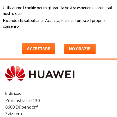
Salta
Utilizziamo i cookie per migliorare la vostra esperienza online sul
al
Cerca
nostro sito.
contenuto
principale
Facendo clic sul pulsante Accetta, l'utente fornisce il proprio
You
consenso.
Home
are
Maggiori informazioni
Huawei Technologies
here
Switzerland AG
ACCETTARE
NO GRAZIE
Indirizzo
Zürichstrasse 130
8600
Dübendorf
Svizzera