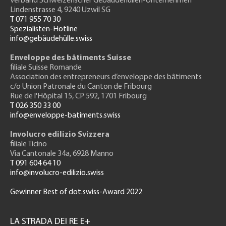
Verband Schweizerischer Gebäudehüllen-Unternehmen
Lindenstrasse 4, 9240 Uzwil SG
T 071 955 70 30
Spezialisten-Hotline
info@gebäudehülle.swiss
Enveloppe des bâtiments Suisse
filiale Suisse Romande
Association des entrepreneurs
d’enveloppe des bâtiments
c/o Union Patronale du Canton de Fribourg
Rue de l'H
ôpital 15
, CP 592, 1701 Fribourg
T 026 350 33 00
info@enveloppe-batiments.swiss
Involucro edilizio Svizzera
filiale Ticino
Via Cantonale 34a, 6928 Manno
T 091 604 64 10
info@involucro-edilizio.swiss
Gewinner Best of dot.swiss-Award 2022
Footer
GH
LA STRADA DEI RE E+