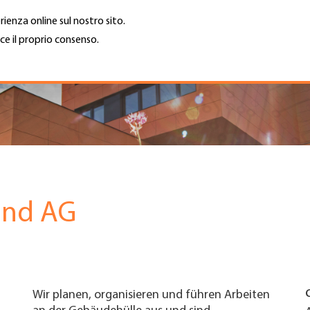
rienza online sul nostro sito.
ce il proprio consenso.
Trova azienda
Lavoro e car
Cerca
GH
Top
Menu
and AG
Wir planen, organisieren und führen Arbeiten