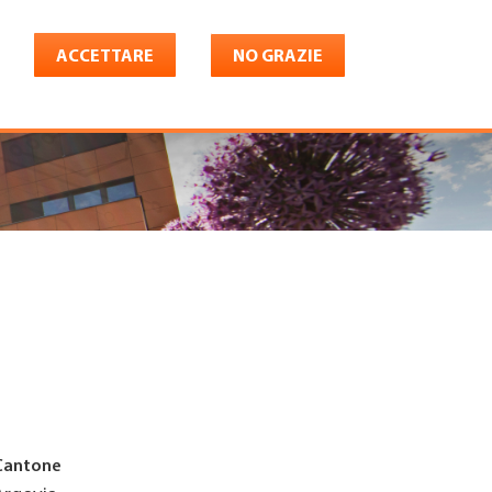
ACCETTARE
NO GRAZIE
Italiano
riera
Shop
Konto
Cantone