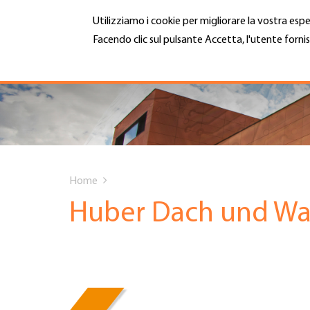
Salta
Utilizziamo i cookie per migliorare la vostra espe
al
contenuto
Facendo clic sul pulsante Accetta, l'utente fornis
MENU
principale
Maggiori informazioni
Hauptnavigation
CHI SIAMO
SERVIZI
You
INFOTECA
Home
are
Huber Dach und W
DATE EVENTI
here
ADESIONE
CARRIERA E LAVORO