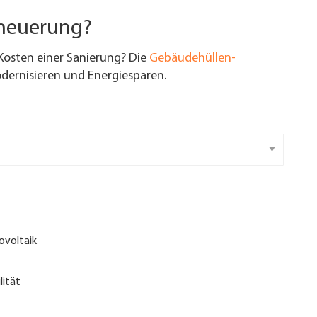
rneuerung?
Kosten einer Sanierung? Die
Gebäudehüllen-
ernisieren und Energiesparen.
ovoltaik
lität