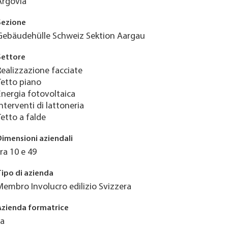
Argovia
Sezione
Gebäudehülle Schweiz Sektion Aargau
Settore
Realizzazione facciate
Tetto piano
Energia fotovoltaica
Interventi di lattoneria
Tetto a falde
Dimensioni aziendali
tra 10 e 49
Tipo di azienda
Membro Involucro edilizio Svizzera
Azienda formatrice
Ja