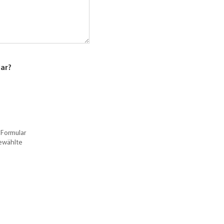
lar?
 Formular
gewählte