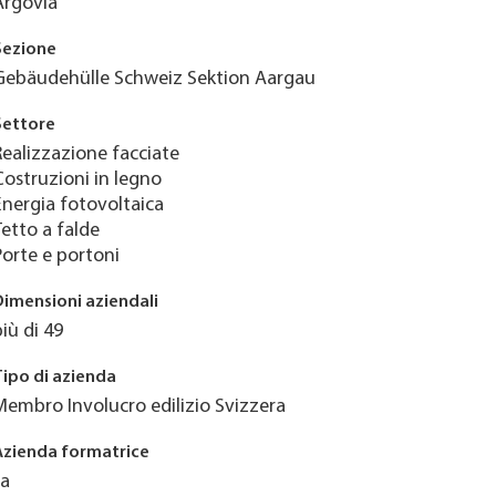
Argovia
Sezione
Gebäudehülle Schweiz Sektion Aargau
Settore
Realizzazione facciate
Costruzioni in legno
Energia fotovoltaica
Tetto a falde
Porte e portoni
Dimensioni aziendali
più di 49
Tipo di azienda
Membro Involucro edilizio Svizzera
Azienda formatrice
Ja