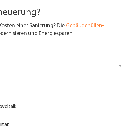
rneuerung?
Kosten einer Sanierung? Die
Gebäudehüllen-
ernisieren und Energiesparen.
ovoltaik
lität