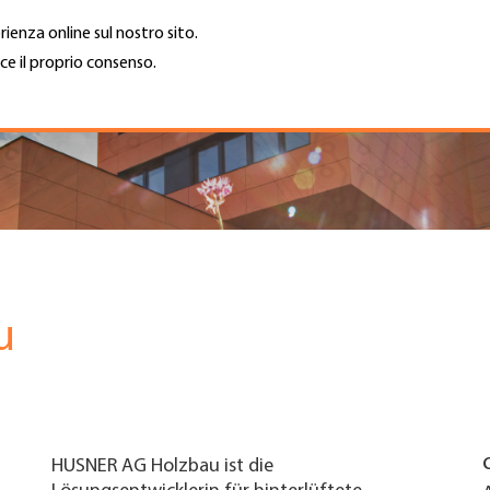
rienza online sul nostro sito.
ce il proprio consenso.
Trova azienda
Lavoro e car
Cerca
GH
Top
Menu
u
HUSNER AG Holzbau ist die