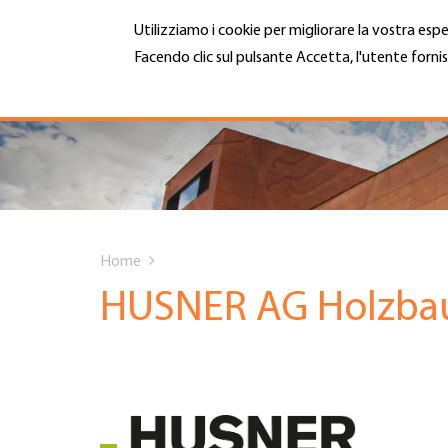
Salta
Utilizziamo i cookie per migliorare la vostra espe
al
contenuto
Facendo clic sul pulsante Accetta, l'utente fornis
MENU
principale
Maggiori informazioni
Hauptnavigation
CHI SIAMO
SERVIZI
You
INFOTECA
Home
are
HUSNER AG Holzba
DATE EVENTI
here
ADESIONE
CARRIERA E LAVORO