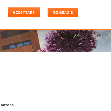
ACCETTARE
NO GRAZIE
Italiano
riera
Shop
Konto
Cantone