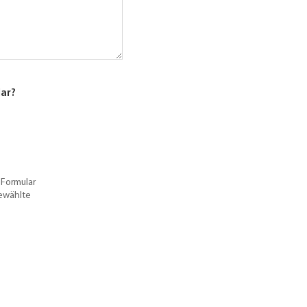
lar?
 Formular
gewählte