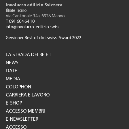
Involucro edilizio Svizzera
filiale Ticino
Via Cantonale 34a, 6928 Manno
T 091 604 64 10
info@involucro-edilizio.swiss
Gewinner Best of dot.swiss-Award 2022
Footer
GH
LA STRADA DEI RE E+
NEWS
DATE
MEDIA
COLOPHON
CARRIERA E LAVORO
E-SHOP
ACCESSO MEMBRI
E-NEWSLETTER
ACCESSO