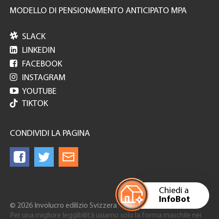
MODELLO DI PENSIONAMENTO ANTICIPATO MPA

SLACK

LINKEDIN

FACEBOOK

INSTAGRAM

YOUTUBE
TIKTOK
CONDIVIDI LA PAGINA
Chiedi a
InfoBot
© 2026 Involucro edilizio Svizzera
Per una migliore leggibilità usiamo solo la forma maschile nei