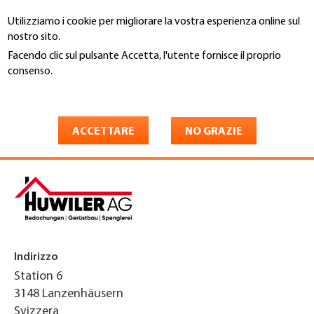
Salta
Utilizziamo i cookie per migliorare la vostra esperienza online sul
al
Cerca
nostro sito.
contenuto
principale
Facendo clic sul pulsante Accetta, l'utente fornisce il proprio
You
consenso.
Home
are
Maggiori informazioni
Huwiler AG Bedachungen
here
/Gerüstbau / Spenglerei
ACCETTARE
NO GRAZIE
Indirizzo
Station 6
3148
Lanzenhäusern
Svizzera