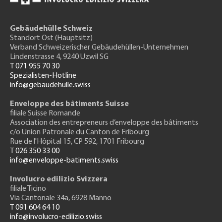
Gebäudehülle Schweiz
Standort Ost (Hauptsitz)
Verband Schweizerischer Gebäudehüllen-Unternehmen
Lindenstrasse 4, 9240 Uzwil SG
T 071 955 70 30
Spezialisten-Hotline
info@gebäudehülle.swiss
Enveloppe des bâtiments Suisse
filiale Suisse Romande
Association des entrepreneurs
d’enveloppe des bâtiments
c/o Union Patronale du Canton de Fribourg
Rue de l'H
ôpital 15
, CP 592, 1701 Fribourg
T 026 350 33 00
info@enveloppe-batiments.swiss
Involucro edilizio Svizzera
filiale Ticino
Via Cantonale 34a, 6928 Manno
T 091 604 64 10
info@involucro-edilizio.swiss