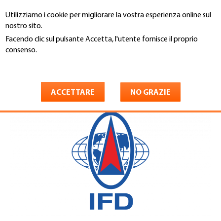
Salta
Utilizziamo i cookie per migliorare la vostra esperienza online sul
al
Cerca
nostro sito.
contenuto
principale
Facendo clic sul pulsante Accetta, l'utente fornisce il proprio
You
consenso.
Home
are
Maggiori informazioni
IFD
here
ACCETTARE
NO GRAZIE