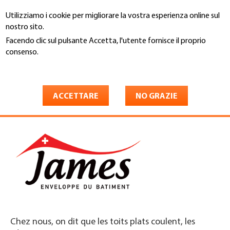
Salta
Utilizziamo i cookie per migliorare la vostra esperienza online sul
al
Cerca
nostro sito.
contenuto
principale
Facendo clic sul pulsante Accetta, l'utente fornisce il proprio
You
consenso.
Home
are
Maggiori informazioni
James Enveloppe du Bâtiment
here
Sàrl
ACCETTARE
NO GRAZIE
Chez nous, on dit que les toits plats coulent, les