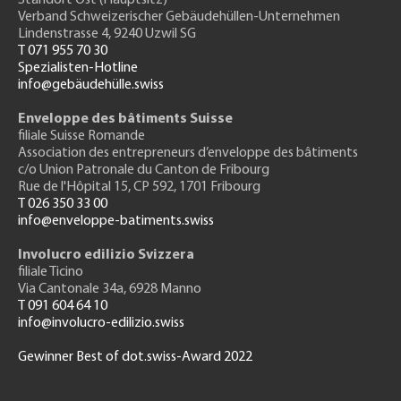
Standort Ost (Hauptsitz)
Verband Schweizerischer Gebäudehüllen-Unternehmen
Lindenstrasse 4, 9240 Uzwil SG
T 071 955 70 30
Spezialisten-Hotline
info@gebäudehülle.swiss
Enveloppe des bâtiments Suisse
filiale Suisse Romande
Association des entrepreneurs
d’enveloppe des bâtiments
c/o Union Patronale du Canton de Fribourg
Rue de l'H
ôpital 15
, CP 592, 1701 Fribourg
T 026 350 33 00
info@enveloppe-batiments.swiss
Involucro edilizio Svizzera
filiale Ticino
Via Cantonale 34a, 6928 Manno
T 091 604 64 10
info@involucro-edilizio.swiss
Gewinner Best of dot.swiss-Award 2022
Footer