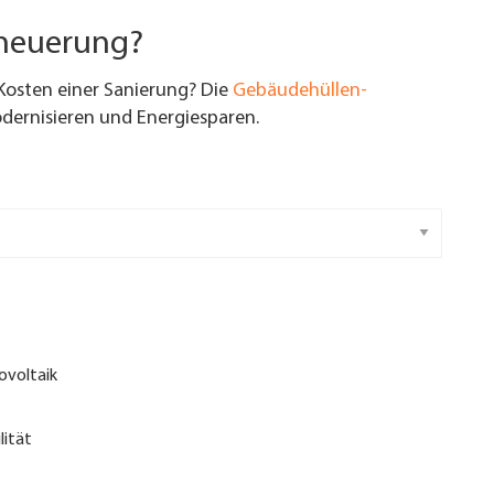
rneuerung?
Kosten einer Sanierung? Die
Gebäudehüllen-
ernisieren und Energiesparen.
ovoltaik
lität