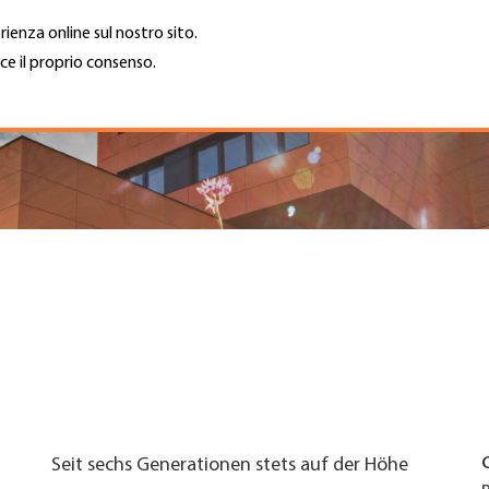
rienza online sul nostro sito.
ce il proprio consenso.
Trova azienda
Lavoro e car
Cerca
GH
Top
Menu
Seit sechs Generationen stets auf der Höhe