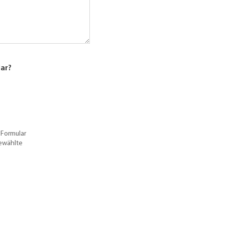
lar?
 Formular
gewählte