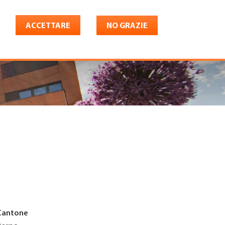
ACCETTARE
NO GRAZIE
Italiano
riera
Shop
Konto
Cantone