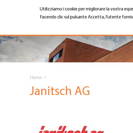
Salta
Utilizziamo i cookie per migliorare la vostra espe
al
contenuto
Facendo clic sul pulsante Accetta, l'utente fornis
MENU
principale
Maggiori informazioni
Hauptnavigation
CHI SIAMO
SERVIZI
You
INFOTECA
Home
are
Janitsch AG
DATE EVENTI
here
ADESIONE
CARRIERA E LAVORO