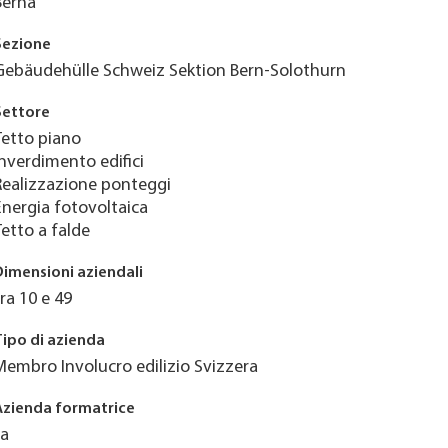
Berna
Sezione
Gebäudehülle Schweiz Sektion Bern-Solothurn
Settore
Tetto piano
Inverdimento edifici
Realizzazione ponteggi
Energia fotovoltaica
Tetto a falde
Dimensioni aziendali
tra 10 e 49
Tipo di azienda
Membro Involucro edilizio Svizzera
Azienda formatrice
Ja