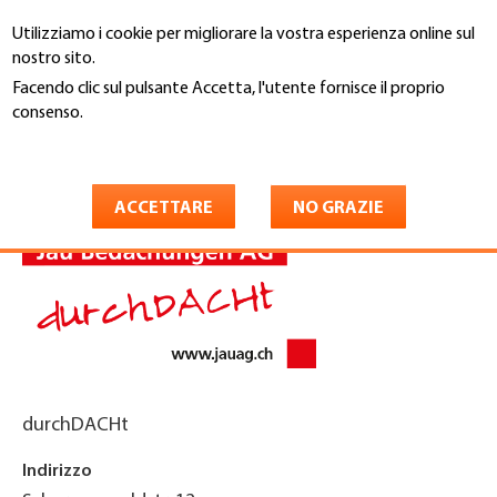
Salta
Utilizziamo i cookie per migliorare la vostra esperienza online sul
al
Cerca
nostro sito.
contenuto
principale
Facendo clic sul pulsante Accetta, l'utente fornisce il proprio
You
consenso.
Home
are
Maggiori informazioni
Jau Bedachungen AG
here
ACCETTARE
NO GRAZIE
durchDACHt
Indirizzo