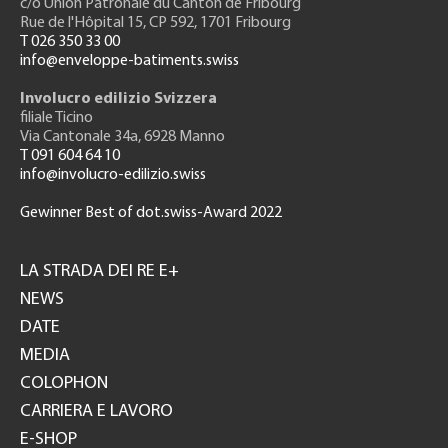
c/o Union Patronale du Canton de Fribourg
Rue de l'H
ôpital 15
, CP 592, 1701 Fribourg
T 026 350 33 00
info@enveloppe-batiments.swiss
Involucro edilizio Svizzera
filiale Ticino
Via Cantonale 34a, 6928 Manno
T 091 604 64 10
info@involucro-edilizio.swiss
Gewinner Best of dot.swiss-Award 2022
Footer
GH
LA STRADA DEI RE E+
NEWS
DATE
MEDIA
COLOPHON
CARRIERA E LAVORO
E-SHOP