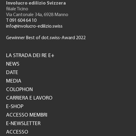
Involucro edilizio Svizzera
filiale Ticino
Via Cantonale 34a, 6928 Manno
T 091 604 64 10
info@involucro-edilizio.swiss
Gewinner Best of dot.swiss-Award 2022
Footer
GH
LA STRADA DEI RE E+
NEWS
DATE
MEDIA
COLOPHON
CARRIERA E LAVORO
E-SHOP
ACCESSO MEMBRI
E-NEWSLETTER
ACCESSO