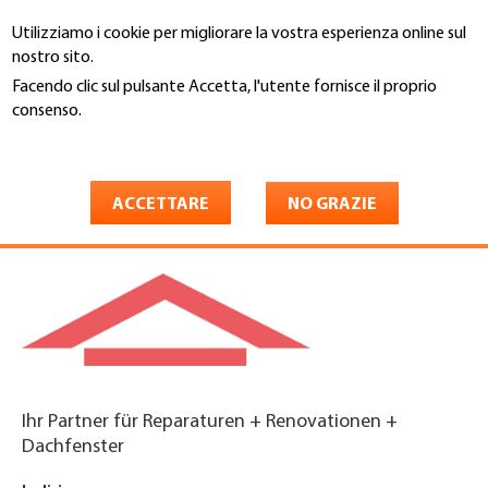
Salta
Utilizziamo i cookie per migliorare la vostra esperienza online sul
al
Cerca
nostro sito.
contenuto
principale
Facendo clic sul pulsante Accetta, l'utente fornisce il proprio
You
consenso.
Home
are
Maggiori informazioni
Jost Bedachungen AG
here
Oberwangen
ACCETTARE
NO GRAZIE
Ihr Partner für Reparaturen + Renovationen +
Dachfenster