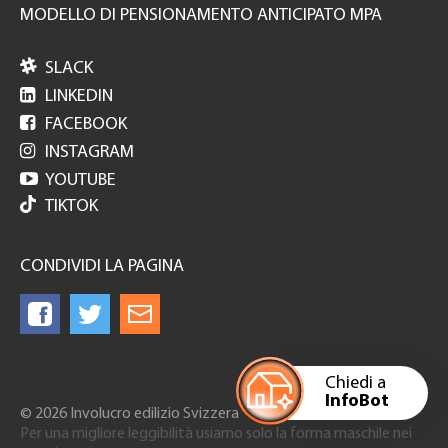
MODELLO DI PENSIONAMENTO ANTICIPATO MPA

SLACK

LINKEDIN

FACEBOOK

INSTAGRAM

YOUTUBE
TIKTOK
CONDIVIDI LA PAGINA
Chiedi a
InfoBot
© 2026 Involucro edilizio Svizzera
Per una migliore leggibilità usiamo solo la forma maschile nei