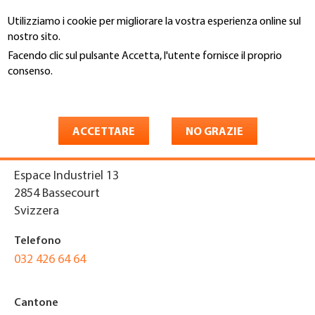
Salta
Utilizziamo i cookie per migliorare la vostra esperienza online sul
al
Cerca
nostro sito.
contenuto
principale
Facendo clic sul pulsante Accetta, l'utente fornisce il proprio
You
consenso.
Home
are
Maggiori informazioni
JURATOITS SA
here
ACCETTARE
NO GRAZIE
Indirizzo
Espace Industriel 13
2854
Bassecourt
Svizzera
Telefono
032 426 64 64
Cantone