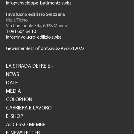
info@enveloppe-batiments.swiss
Involucro edilizio Svizzera
filiale Ticino
Via Cantonale 34a, 6928 Manno
T 091 604 64 10
info@involucro-edilizio.swiss
Gewinner Best of dot.swiss-Award 2022
Footer
GH
LA STRADA DEI RE E+
NEWS
DATE
MEDIA
COLOPHON
CARRIERA E LAVORO
E-SHOP
ACCESSO MEMBRI
E-NEWSLETTER