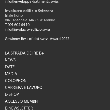
info@enveloppe-batiments.swiss
Involucro edilizio Svizzera
filiale Ticino
Via Cantonale 34a, 6928 Manno
T 091 604 64 10
info@involucro-edilizio.swiss
Gewinner Best of dot.swiss-Award 2022
Footer
GH
LA STRADA DEI RE E+
NEWS
DATE
MEDIA
COLOPHON
CARRIERA E LAVORO
E-SHOP
ACCESSO MEMBRI
E-NEWSLETTER