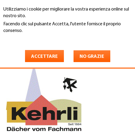
Salta
Utilizziamo i cookie per migliorare la vostra esperienza online sul
al
Cerca
nostro sito.
contenuto
principale
Facendo clic sul pulsante Accetta, l'utente fornisce il proprio
You
consenso.
Home
are
Maggiori informazioni
Kehrli Bedachungen AG
here
ACCETTARE
NO GRAZIE