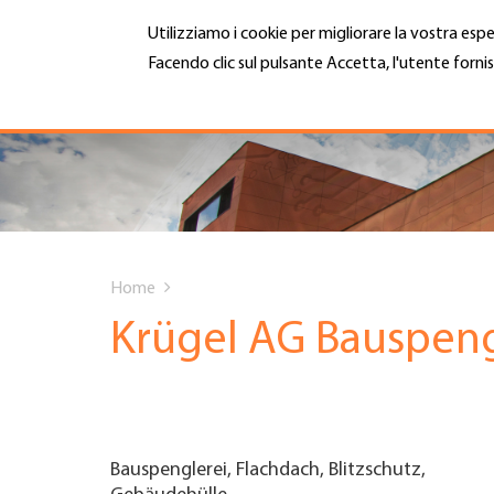
Salta
Utilizziamo i cookie per migliorare la vostra espe
al
contenuto
Facendo clic sul pulsante Accetta, l'utente fornis
MENU
principale
Maggiori informazioni
Hauptnavigation
CHI SIAMO
SERVIZI
You
INFOTECA
Home
are
Krügel AG Bauspeng
DATE EVENTI
here
ADESIONE
Bauspenglerei, Flachdach, Blitzschutz,
CARRIERA E LAVORO