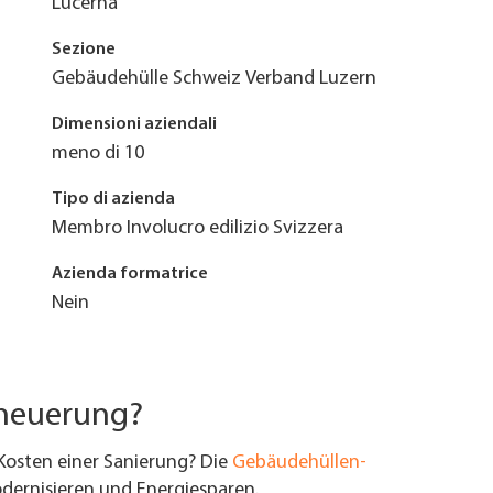
Lucerna
Sezione
Gebäudehülle Schweiz Verband Luzern
Dimensioni aziendali
meno di 10
Tipo di azienda
Membro Involucro edilizio Svizzera
Azienda formatrice
Nein
rneuerung?
Kosten einer Sanierung? Die
Gebäudehüllen-
ernisieren und Energiesparen.