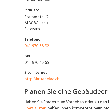
Gebäudehülle
TROVARE AZIENDA
Indirizzo
Steinmatt 12
RIVISTA SPECIALIZZATA
6130
Willisau
Svizzera
Telefono
041 970 33 52
Fax
041 970 45 65
Sito internet
http://kruegelag.ch
Planen Sie eine Gebäudee
Haben Sie Fragen zum Vorgehen oder zu den 
Spezialisten
helfen Ihnen kompetent beim Mod