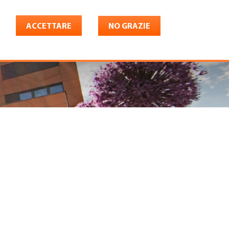
ACCETTARE
NO GRAZIE
Italiano
riera
Shop
Konto