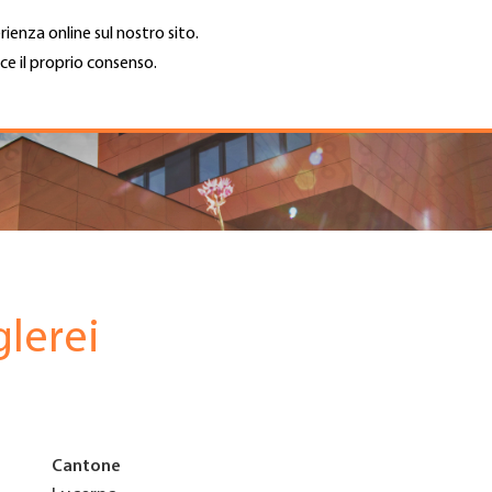
rienza online sul nostro sito.
ce il proprio consenso.
Trova azienda
Lavoro e car
Cerca
GH
Top
Menu
lerei
Cantone