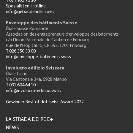
T 071 955 70 30
Spezialisten-Hotline
info@gebäudehülle.swiss
Enveloppe des bâtiments Suisse
filiale Suisse Romande
Association des entrepreneurs
d’enveloppe des bâtiments
c/o Union Patronale du Canton de Fribourg
Rue de l'H
ôpital 15
, CP 592, 1701 Fribourg
T 026 350 33 00
info@enveloppe-batiments.swiss
Involucro edilizio Svizzera
filiale Ticino
Via Cantonale 34a, 6928 Manno
T 091 604 64 10
info@involucro-edilizio.swiss
Gewinner Best of dot.swiss-Award 2022
Footer
GH
LA STRADA DEI RE E+
NEWS