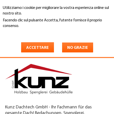
Salta
Utilizziamo i cookie per migliorare la vostra esperienza online sul
al
Cerca
nostro sito.
contenuto
principale
Facendo clic sul pulsante Accetta, l'utente fornisce il proprio
You
consenso.
Home
are
Maggiori informazioni
Kunz Holzbau, Spenglerei &
here
Gebäudehülle GmbH
ACCETTARE
NO GRAZIE
Kunz Dachtech GmbH - Ihr Fachmann für das
gesamte Dach! Bedachungen, Spenglerei,