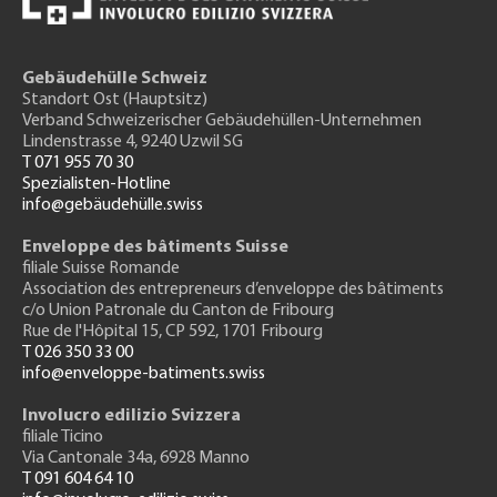
Gebäudehülle Schweiz
Standort Ost (Hauptsitz)
Verband Schweizerischer Gebäudehüllen-Unternehmen
Lindenstrasse 4, 9240 Uzwil SG
T 071 955 70 30
Spezialisten-Hotline
info@gebäudehülle.swiss
Enveloppe des bâtiments Suisse
filiale Suisse Romande
Association des entrepreneurs
d’enveloppe des bâtiments
c/o Union Patronale du Canton de Fribourg
Rue de l'H
ôpital 15
, CP 592, 1701 Fribourg
T 026 350 33 00
info@enveloppe-batiments.swiss
Involucro edilizio Svizzera
filiale Ticino
Via Cantonale 34a, 6928 Manno
T 091 604 64 10