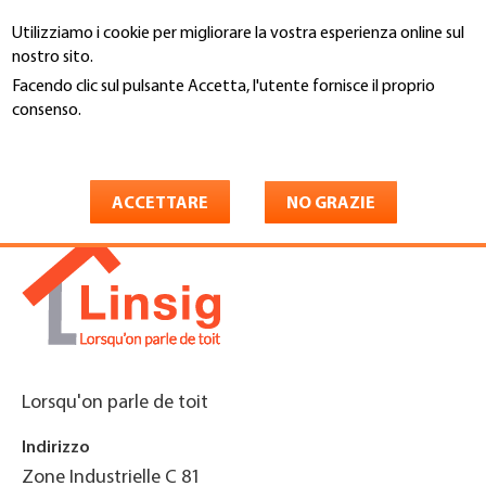
Salta
Utilizziamo i cookie per migliorare la vostra esperienza online sul
al
Cerca
nostro sito.
contenuto
principale
Facendo clic sul pulsante Accetta, l'utente fornisce il proprio
You
consenso.
Home
are
Maggiori informazioni
Linsig SA
here
ACCETTARE
NO GRAZIE
Lorsqu'on parle de toit
Indirizzo
Zone Industrielle C 81