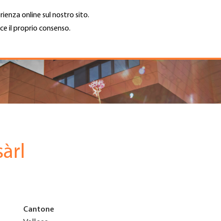
rienza online sul nostro sito.
ce il proprio consenso.
Trova azienda
Lavoro e car
Cerca
GH
Top
Menu
àrl
Cantone