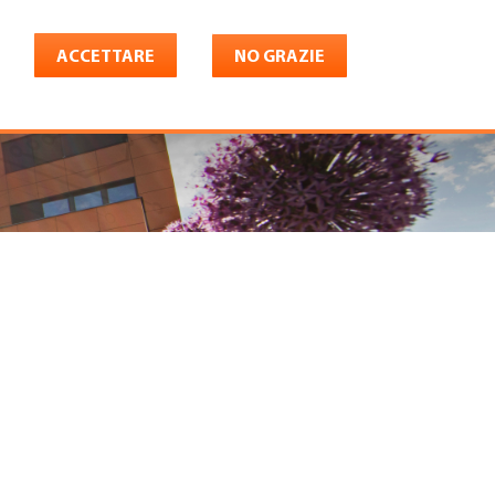
ACCETTARE
NO GRAZIE
Italiano
riera
Shop
Konto