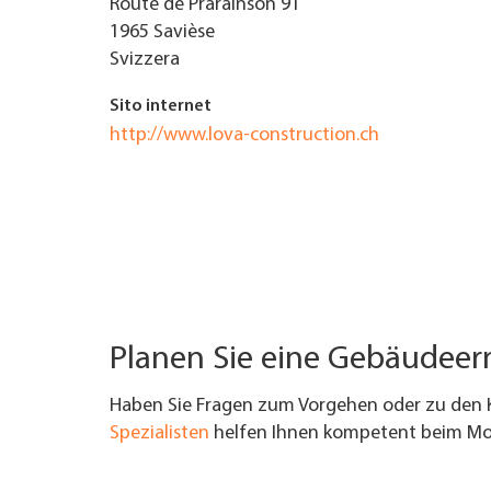
Route de Prarainson 91
1965
Savièse
TROVARE AZIENDA
Svizzera
RIVISTA SPECIALIZZATA
Sito internet
http://www.lova-construction.ch
Planen Sie eine Gebäudee
Haben Sie Fragen zum Vorgehen oder zu den 
Spezialisten
helfen Ihnen kompetent beim Mod