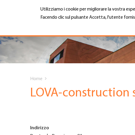
Salta
Utilizziamo i cookie per migliorare la vostra espe
al
contenuto
Facendo clic sul pulsante Accetta, l'utente fornis
MENU
principale
Maggiori informazioni
Hauptnavigation
CHI SIAMO
SERVIZI
You
INFOTECA
Home
are
LOVA-construction s
DATE EVENTI
here
ADESIONE
Indirizzo
CARRIERA E LAVORO