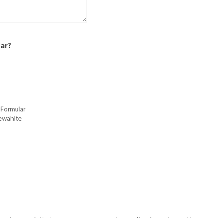
lar?
 Formular
gewählte