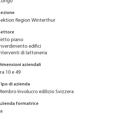
Zurigo
Sezione
Sektion Region Winterthur
Settore
Tetto piano
Inverdimento edifici
Interventi di lattoneria
Dimensioni aziendali
tra 10 e 49
Tipo di azienda
Membro Involucro edilizio Svizzera
Azienda formatrice
Ja