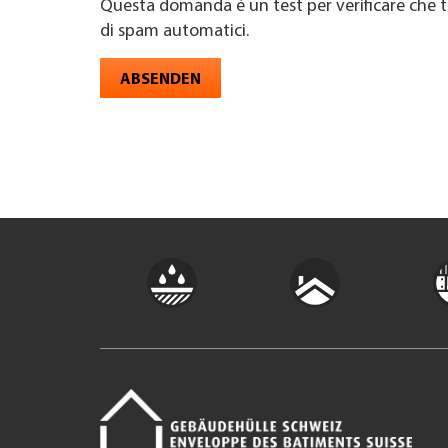
Questa domanda è un test per verificare che t
di spam automatici.
ABSENDEN