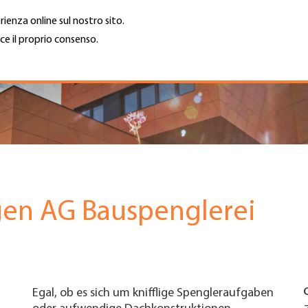
rienza online sul nostro sito.
ce il proprio consenso.
Trova azienda
Lavoro e car
Cerca
GH
Top
Menu
gen AG Bauspenglerei
Egal, ob es sich um knifflige Spengleraufgaben