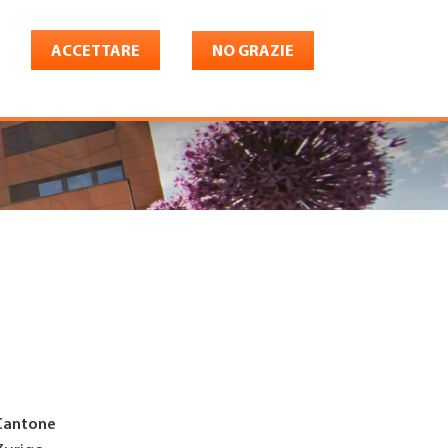
ACCETTARE
NO GRAZIE
Italiano
riera
Shop
Konto
Cantone