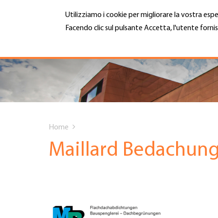
Salta
Utilizziamo i cookie per migliorare la vostra espe
al
contenuto
Facendo clic sul pulsante Accetta, l'utente fornis
MENU
principale
Maggiori informazioni
Hauptnavigation
CHI SIAMO
SERVIZI
You
INFOTECA
Home
are
Maillard Bedachun
DATE EVENTI
here
ADESIONE
CARRIERA E LAVORO