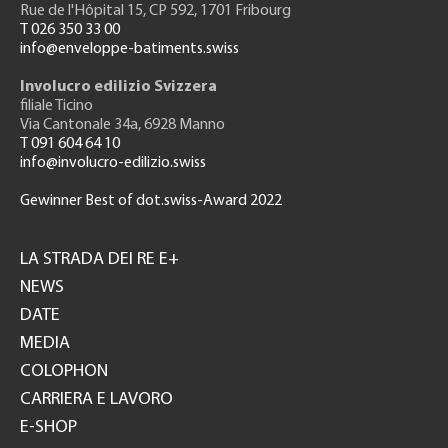
Rue de l'H
ôpital 15
, CP 592, 1701 Fribourg
T 026 350 33 00
info@enveloppe-batiments.swiss
Involucro edilizio Svizzera
filiale Ticino
Via Cantonale 34a, 6928 Manno
T 091 604 64 10
info@involucro-edilizio.swiss
Gewinner Best of dot.swiss-Award 2022
Footer
GH
LA STRADA DEI RE E+
NEWS
DATE
MEDIA
COLOPHON
CARRIERA E LAVORO
E-SHOP