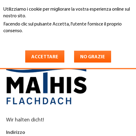
Salta
Utilizziamo i cookie per migliorare la vostra esperienza online sul
al
Cerca
nostro sito.
contenuto
principale
Facendo clic sul pulsante Accetta, l'utente fornisce il proprio
You
consenso.
Home
are
Maggiori informazioni
Mathis Flachdach AG
here
ACCETTARE
NO GRAZIE
Wir halten dicht!
Indirizzo